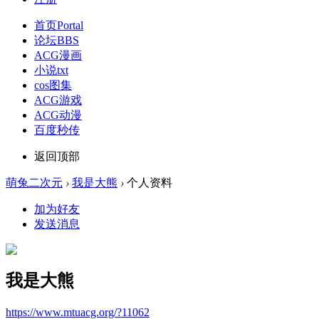
首页
Portal
论坛
BBS
ACG漫画
小说txt
cos图集
ACG游戏
ACG动漫
百度秒传
返回顶部
萌兔二次元
›
我是大熊
›
个人资料
加为好友
发送消息
我是大熊
https://www.mtuacg.org/?11062