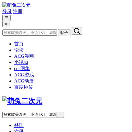
登录
注册
☰
×
帖子
首页
论坛
ACG漫画
小说txt
cos图集
ACG游戏
ACG动漫
百度秒传
登陆
注册