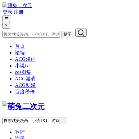
登录
注册
☰
×
帖子
首页
论坛
ACG漫画
小说txt
cos图集
ACG游戏
ACG动漫
百度秒传
登陆
注册