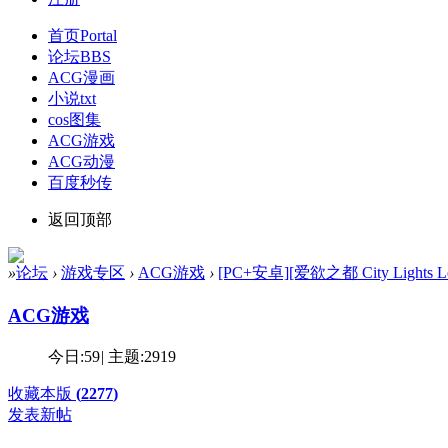
首页
Portal
论坛
BBS
ACG漫画
小说txt
cos图集
ACG游戏
ACG动漫
百度秒传
返回顶部
»
论坛
›
游戏专区
›
ACG游戏
›
[PC+安卓][爱欲之都 City Lights Love 
ACG游戏
今日:
59
|
主题:
2919
收藏本版
(
2277
)
发表新帖