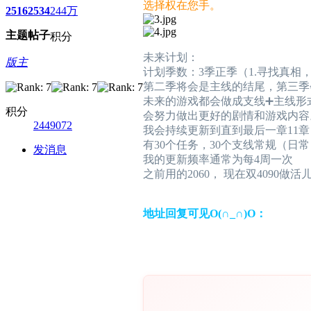
选择权在您手。
2516
2534
244万
主题
帖子
积分
未来计划：
版主
计划季数：3季正季（1.寻找真相
第二季将会是主线的结尾，第三季
未来的游戏都会做成支线➕主线形
积分
会努力做出更好的剧情和游戏内容
2449072
我会持续更新到直到最后一章11章
有30个任务，30个支线常规（日常
发消息
我的更新频率通常为每4周一次
之前用的2060， 现在双4090做活
地址回复可见O(∩_∩)O：