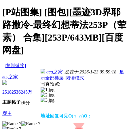
[P站图集]
[图包][墨迹3D界耶
路撒冷-最终幻想蒂法253P（荤
素） 合集][253P/643MB][百度
网盘]
[复制链接]
acg之家
发表于 2026-1-23 09:59:18
|
显
acg之家
示全部楼层
|
阅读模式
写真预览:
2518
2536
245万
主题
帖子
积分
版主
地址回复可见O(∩_∩)O：