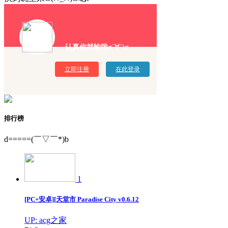
认真你就输啦σ`∀´)σ
立即注册
在此登录
排行榜
d=====(￣▽￣*)b
1
[PC+安卓][天堂市 Paradise City v0.6.12
UP: acg之家