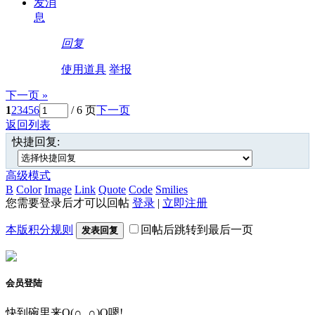
发消
息
回复
使用道具
举报
下一页 »
1
2
3
4
5
6
/ 6 页
下一页
返回列表
快捷回复:
高级模式
B
Color
Image
Link
Quote
Code
Smilies
您需要登录后才可以回帖
登录
|
立即注册
本版积分规则
回帖后跳转到最后一页
发表回复
会员登陆
快到碗里来O(∩_∩)O嗯!