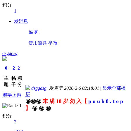
积分
1
发消息
回复
使用道具
举报
dsggdsg
0
2
2
主
帖
积
题
子
分
dsggdsg
发表于 2026-2-6 02:18:01
|
显示全部楼
层
新手上路
㊙️㊙️㊙️
末 满 18 岁 勿 入【
p u u h 8 . t o p
】
㊙️ ㊙️ ㊙️
积分
2