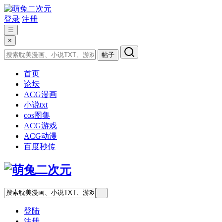
登录
注册
☰
×
帖子
首页
论坛
ACG漫画
小说txt
cos图集
ACG游戏
ACG动漫
百度秒传
登陆
注册