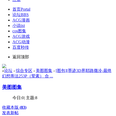
首页
Portal
论坛
BBS
ACG漫画
小说txt
cos图集
ACG游戏
ACG动漫
百度秒传
返回顶部
»
论坛
›
综合专区
›
美图图集
›
[图包][墨迹3D界耶路撒冷-最终
幻想蒂法253P（荤素） 合 ...
美图图集
今日:
0
|
主题:
8
收藏本版
(
83
)
发表新帖