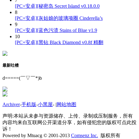
7
[PC+安卓][秘密岛 Secret Island v0.18.0.0
8
[PC+安卓][灰姑娘的玻璃项圈 Cinderella’s
9
[PC+安卓][蓝色污渍 Stains of Blue v1.9
10
[PC+安卓][黑钻 Black Diamond v0.8f 精翻
最新吐槽
d=====(￣▽￣*)b
Archiver
-
手机版
-
小黑屋
-
|
网站地图
声明:本站从未参与资源储存、上传、录制或压制服务，所有
内容均来自互联网公开渠道分享，如有侵犯您的版权可点此投
诉！
Powered by Mtuacg © 2001-2013
Comsenz Inc.
版权所有