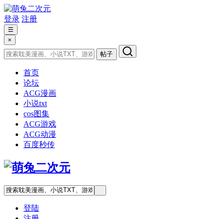
登录
注册
☰
×
帖子
首页
论坛
ACG漫画
小说txt
cos图集
ACG游戏
ACG动漫
百度秒传
登陆
注册