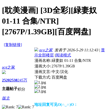
[耽美漫画]
[3D全彩][緑妻奴
01-11 合集/NTR]
[2767P/1.39GB][百度网盘]
[复制链接]
acg之家
发表于 2026-5-29 11:12:43
|
显
示全部楼层
|
阅读模式
漫画名称:
緑妻奴 01-11 合集/NTR
漫画大小:
2767P/1.39GB
acg之家
漫画文言:
中文/汉化
下载方式:
百度网盘
2520
2538
245万
主题
帖子
积分
版主
地址回复可见O(∩_∩)O：