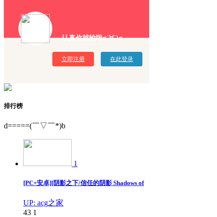
认真你就输啦σ`∀´)σ
立即注册
在此登录
排行榜
d=====(￣▽￣*)b
1
[PC+安卓][阴影之下/信任的阴影 Shadows of
UP: acg之家
43
1