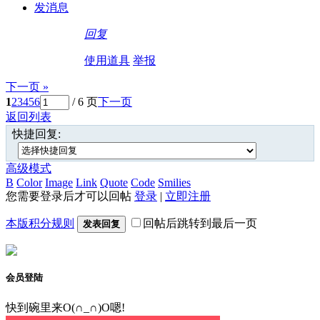
发消息
回复
使用道具
举报
下一页 »
1
2
3
4
5
6
/ 6 页
下一页
返回列表
快捷回复:
高级模式
B
Color
Image
Link
Quote
Code
Smilies
您需要登录后才可以回帖
登录
|
立即注册
本版积分规则
回帖后跳转到最后一页
发表回复
会员登陆
快到碗里来O(∩_∩)O嗯!