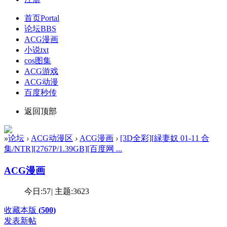
首页
Portal
论坛
BBS
ACG漫画
小说txt
cos图集
ACG游戏
ACG动漫
百度秒传
返回顶部
»
论坛
›
ACG动漫区
›
ACG漫画
›
[3D全彩][緑妻奴 01-11 合
集/NTR][2767P/1.39GB][百度网 ...
ACG漫画
今日:
57
|
主题:
3623
收藏本版
(
500
)
发表新帖