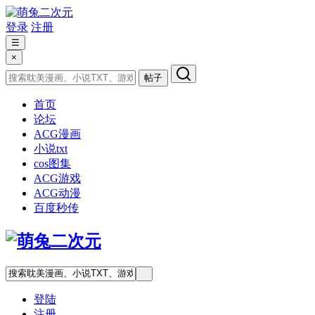
登录
注册
☰
×
帖子
首页
论坛
ACG漫画
小说txt
cos图集
ACG游戏
ACG动漫
百度秒传
登陆
注册