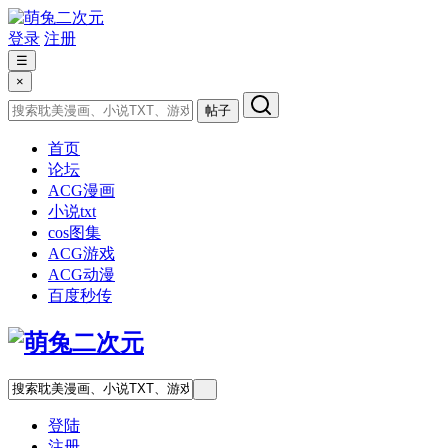
登录
注册
☰
×
帖子
首页
论坛
ACG漫画
小说txt
cos图集
ACG游戏
ACG动漫
百度秒传
登陆
注册