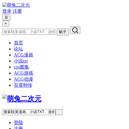
登录
注册
☰
×
帖子
首页
论坛
ACG漫画
小说txt
cos图集
ACG游戏
ACG动漫
百度秒传
登陆
注册