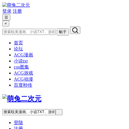
登录
注册
☰
×
帖子
首页
论坛
ACG漫画
小说txt
cos图集
ACG游戏
ACG动漫
百度秒传
登陆
注册