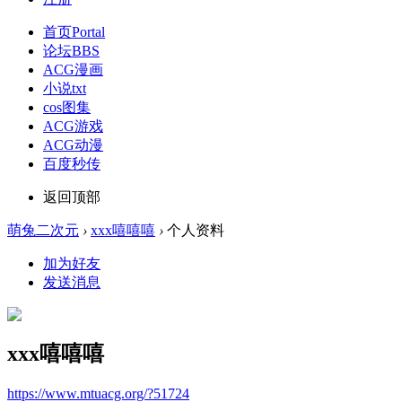
首页
Portal
论坛
BBS
ACG漫画
小说txt
cos图集
ACG游戏
ACG动漫
百度秒传
返回顶部
萌兔二次元
›
xxx嘻嘻嘻
›
个人资料
加为好友
发送消息
xxx嘻嘻嘻
https://www.mtuacg.org/?51724