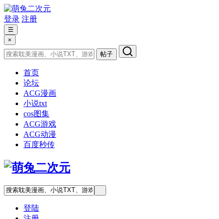
登录
注册
☰
×
帖子
首页
论坛
ACG漫画
小说txt
cos图集
ACG游戏
ACG动漫
百度秒传
登陆
注册