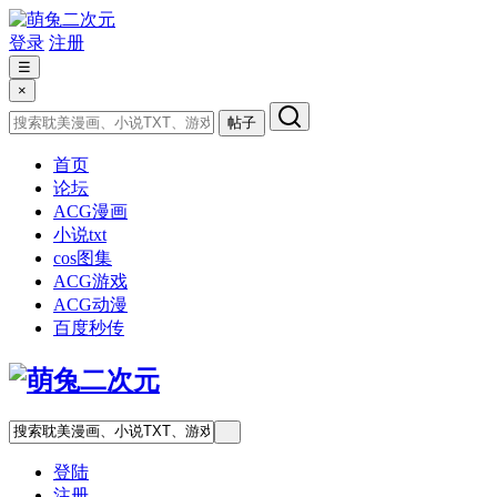
登录
注册
☰
×
帖子
首页
论坛
ACG漫画
小说txt
cos图集
ACG游戏
ACG动漫
百度秒传
登陆
注册