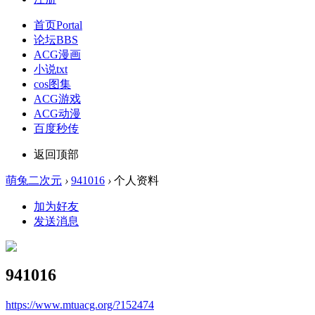
首页
Portal
论坛
BBS
ACG漫画
小说txt
cos图集
ACG游戏
ACG动漫
百度秒传
返回顶部
萌兔二次元
›
941016
›
个人资料
加为好友
发送消息
941016
https://www.mtuacg.org/?152474