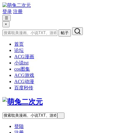
登录
注册
☰
×
帖子
首页
论坛
ACG漫画
小说txt
cos图集
ACG游戏
ACG动漫
百度秒传
登陆
注册