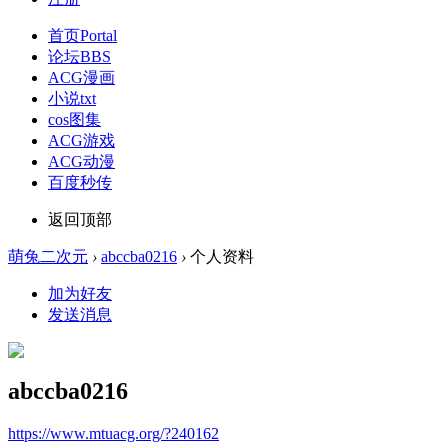
首页
Portal
论坛
BBS
ACG漫画
小说txt
cos图集
ACG游戏
ACG动漫
百度秒传
返回顶部
萌兔二次元
›
abccba0216
›
个人资料
加为好友
发送消息
abccba0216
https://www.mtuacg.org/?240162