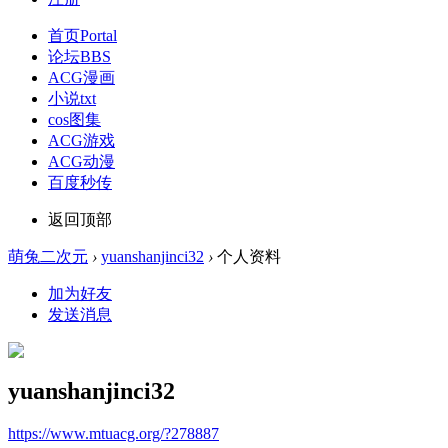
首页
Portal
论坛
BBS
ACG漫画
小说txt
cos图集
ACG游戏
ACG动漫
百度秒传
返回顶部
萌兔二次元
›
yuanshanjinci32
›
个人资料
加为好友
发送消息
yuanshanjinci32
https://www.mtuacg.org/?278887