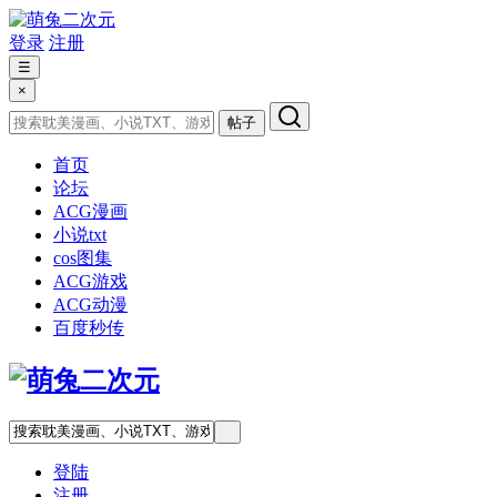
登录
注册
☰
×
帖子
首页
论坛
ACG漫画
小说txt
cos图集
ACG游戏
ACG动漫
百度秒传
登陆
注册