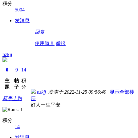
积分
5004
发消息
回复
使用道具
举报
nzkjj
0
9
14
主
帖
积
题
子
分
nzkjj
发表于 2022-11-25 09:56:49
|
显示全部楼
新手上路
层
好人一生平安
积分
14
发消息