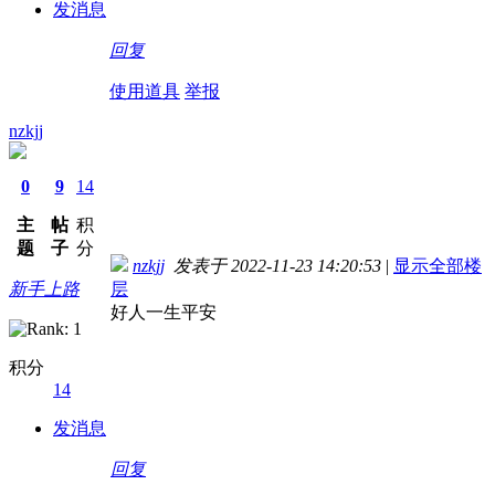
发消息
回复
使用道具
举报
nzkjj
0
9
14
主
帖
积
题
子
分
nzkjj
发表于 2022-11-23 14:20:53
|
显示全部楼
新手上路
层
好人一生平安
积分
14
发消息
回复