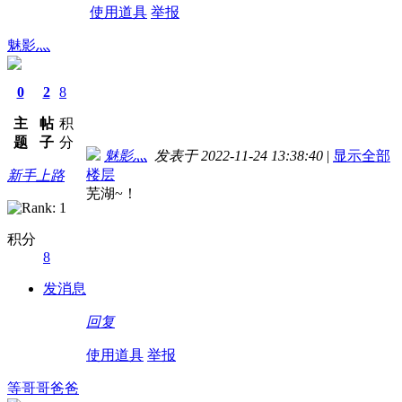
使用道具
举报
魅影灬
0
2
8
主
帖
积
题
子
分
魅影灬
发表于 2022-11-24 13:38:40
|
显示全部
楼层
新手上路
芜湖~！
积分
8
发消息
回复
使用道具
举报
等哥哥爸爸