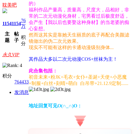
的）
耽美吧
福利作品产量高，质量高，尺度大，品相好，非
常的二次元动漫化身材，宅男看过后极度舒适，
76
会产生【我以后也要娶这种身材】的当老婆的痴
1154
1154
万
心妄想。
主
帖
然而这其实是靠她天生丽质的底子再配合美颜滤
积
题
子
镜做出的伪二次元效果。
分
现实不可能有这样的卡通动漫级别身体...
永久VIP
其作品大多以二次元动漫COS+丝袜为主！
此合集包括：
积分
初音未来+粉JK+毛衣+女仆+圣诞+天使+小恶魔
764433
+制服+白丝+刻晴+萌白 白吊带+21.12.9定制......
发消息
地址回复可见O(∩_∩)O：