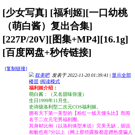
[少女写真]
[福利姬][一口幼桃
（萌白酱）复出合集]
[227P/20V][图集+MP4][16.1g]
[百度网盘+秒传链接]
[复制链接]
耽美吧
发表于 2022-11-20 01:39:41
|
显示全部
楼层
|
阅读模式
福利姬介绍：
萌白酱：（又名甜味弥漫）
生日1999年11月生。
史诗级洛利型二次元COS福利姬。
拥有天下第一美型的【粉红一线天馒头比】而闻
名于二次元宅男福利圈。
其身材比例（以洛利体型来说）完美无缺，据说
相貌也有7分以上（网上那些露脸都是蹭热度骗人