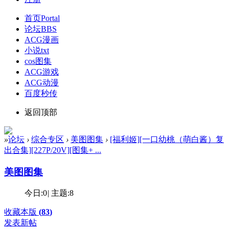
首页
Portal
论坛
BBS
ACG漫画
小说txt
cos图集
ACG游戏
ACG动漫
百度秒传
返回顶部
»
论坛
›
综合专区
›
美图图集
›
[福利姬][一口幼桃（萌白酱）复
出合集][227P/20V][图集+ ...
美图图集
今日:
0
|
主题:
8
收藏本版
(
83
)
发表新帖