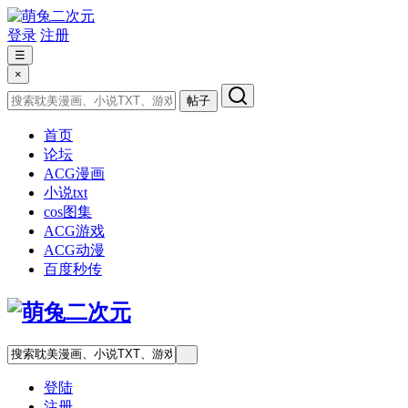
登录
注册
☰
×
帖子
首页
论坛
ACG漫画
小说txt
cos图集
ACG游戏
ACG动漫
百度秒传
登陆
注册