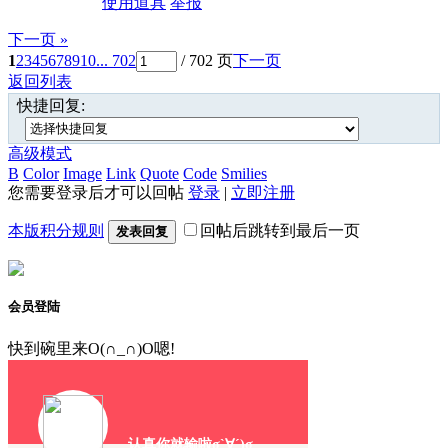
使用道具
举报
下一页 »
1
2
3
4
5
6
7
8
9
10
... 702
/ 702 页
下一页
返回列表
快捷回复:
高级模式
B
Color
Image
Link
Quote
Code
Smilies
您需要登录后才可以回帖
登录
|
立即注册
本版积分规则
回帖后跳转到最后一页
发表回复
会员登陆
快到碗里来O(∩_∩)O嗯!
认真你就输啦σ`∀´)σ