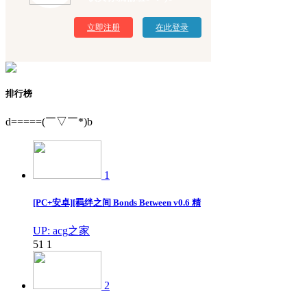
立即注册
在此登录
排行榜
d=====(￣▽￣*)b
1
[PC+安卓][羁绊之间 Bonds Between v0.6 精
UP: acg之家
51
1
2