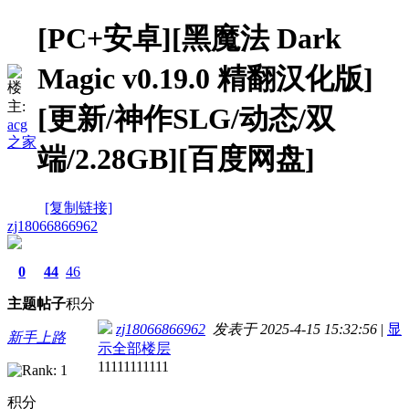
[PC+安卓][黑魔法 Dark
Magic v0.19.0 精翻汉化版]
楼
主:
[更新/神作SLG/动态/双
acg
之家
端/2.28GB][百度网盘]
[复制链接]
zj18066866962
0
44
46
主题
帖子
积分
zj18066866962
发表于 2025-4-15 15:32:56
|
显
新手上路
示全部楼层
11111111111
积分