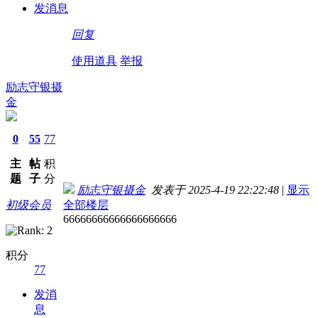
发消息
回复
使用道具
举报
励志守银摄
金
0
55
77
主
帖
积
题
子
分
励志守银摄金
发表于 2025-4-19 22:22:48
|
显示
初级会员
全部楼层
66666666666666666666
积分
77
发消
息