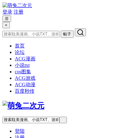
登录
注册
☰
×
帖子
首页
论坛
ACG漫画
小说txt
cos图集
ACG游戏
ACG动漫
百度秒传
登陆
注册