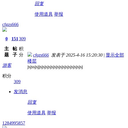
回复
使用道具
举报
cfgzs666
0
151
309
主
帖
积
题
子
分
cfgzs666
发表于 2025-4-16 15:20:30
|
显示全部
楼层
游客
jsjssjsjjsjsjsjsjsjsjsjsjsjsjsjsjsjsjsj
积分
309
发消息
回复
使用道具
举报
1284995857