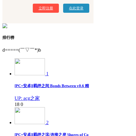
立即注册
在此登录
排行榜
d=====(￣▽￣*)b
1
[PC+安卓][羁绊之间 Bonds Between v0.6 精
UP: acg之家
18
0
2
[PC+安卓][羁绊之滨/连接之岸 Shores of Co