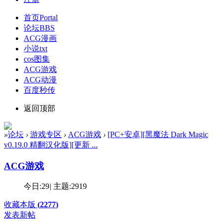
首页
Portal
论坛
BBS
ACG漫画
小说txt
cos图集
ACG游戏
ACG动漫
百度秒传
返回顶部
»
论坛
›
游戏专区
›
ACG游戏
›
[PC+安卓][黑魔法 Dark Magic
v0.19.0 精翻汉化版][更新 ...
ACG游戏
今日:
29
|
主题:
2919
收藏本版
(
2277
)
发表新帖