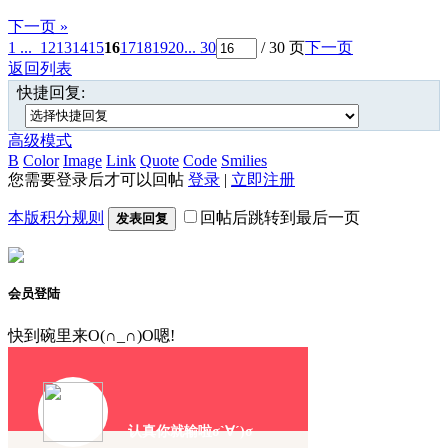
下一页 »
1 ...
12
13
14
15
16
17
18
19
20
... 30
/ 30 页
下一页
返回列表
快捷回复:
高级模式
B
Color
Image
Link
Quote
Code
Smilies
您需要登录后才可以回帖
登录
|
立即注册
本版积分规则
回帖后跳转到最后一页
发表回复
会员登陆
快到碗里来O(∩_∩)O嗯!
认真你就输啦σ`∀´)σ