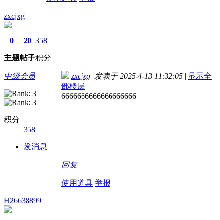
zxcjxg
0
20
358
主题
帖子
积分
中级会员
zxcjxg
发表于 2025-4-13 11:32:05
|
显示全
部楼层
6666666666666666666
积分
358
发消息
回复
使用道具
举报
H26638899