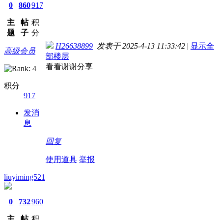
0
860
917
主
帖
积
题
子
分
H26638899
发表于 2025-4-13 11:33:42
|
显示全
高级会员
部楼层
看看谢谢分享
积分
917
发消
息
回复
使用道具
举报
liuyiming521
0
732
960
主
帖
积