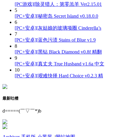
[PC游戏][除灵猎人：第零羔羊 Ver2.15.01
5
[PC+安卓][秘密岛 Secret Island v0.18.0.0
6
[PC+安卓][灰姑娘的玻璃项圈 Cinderella’s
7
[PC+安卓][蓝色污渍 Stains of Blue v1.9
8
[PC+安卓][黑钻 Black Diamond v0.8f 精翻
9
[PC+安卓][真丈夫 True Husband v1.6a 中文
10
[PC+安卓][艰难抉择 Hard Choice v0.2.3 精
最新吐槽
d=====(￣▽￣*)b
Archiver
-
手机版
-
小黑屋
-
|
网站地图