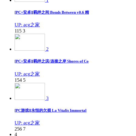
1
[PC+安卓][羁绊之间 Bonds Between v0.6 精
UP: acg之家
115
3
2
[PC+安卓][羁绊之滨/连接之岸 Shores of Co
UP: acg之家
154
5
3
[PC游戏][永恒的欠损 La Vitalis Immortal
UP: acg之家
256
7
4