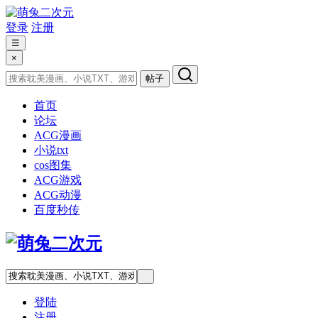
登录
注册
☰
×
帖子
首页
论坛
ACG漫画
小说txt
cos图集
ACG游戏
ACG动漫
百度秒传
登陆
注册