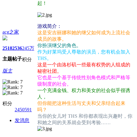
起！
游戏简介：
acg之家
这是安吉丽娜和她的继父如何成为上流社会
成员的故事。
你扮演继父的角色。
2518
2536
245万
作为好莱坞受人尊敬的演员，您有机会加入
THS。
主题
帖子
积分
这是一个由洛杉矶一些最有权势的人组成的
版主
秘密社团。
它也是一个基于传统性别角色模式和严格等
级制度的社会。
一个充满金钱、权力和美女的社会似乎很诱
人，
但你能把这种生活与丈夫和父亲结合起来
积分
2450591
吗？
当你的女儿对 THS 和你都表现出兴趣时，你
发消息
和她之间的关系就会受到考验……