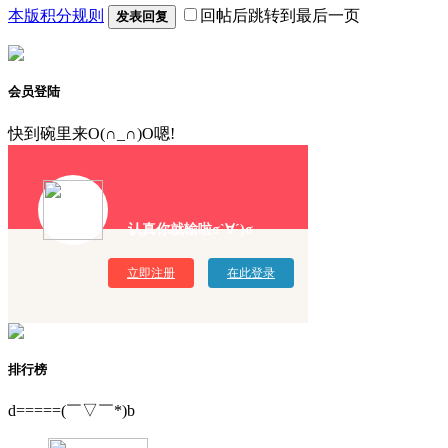
本版积分规则
回帖后跳转到最后一页
发表回复
会员登陆
快到碗里来O(∩_∩)O嗯!
认真你就输啦σ`∀´)σ
立即注册
在此登录
排行榜
d=====(￣▽￣*)b