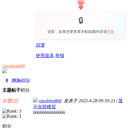
游客，如果您要查看本帖隐藏内容请
回复
回复
使用道具
举报
xiaobing868
0
3936
4956
主题
帖子
积分
年费VIP
xiaobing868
发表于 2025-4-28 09:59:23
|
显
示全部楼层
66666666666666
积分