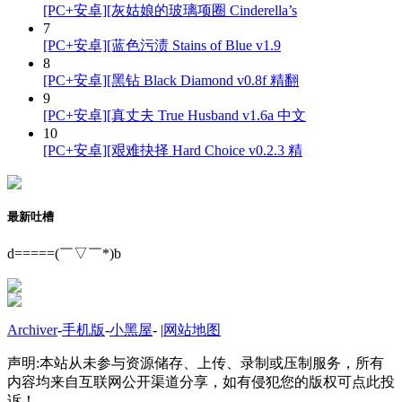
[PC+安卓][灰姑娘的玻璃项圈 Cinderella’s
7
[PC+安卓][蓝色污渍 Stains of Blue v1.9
8
[PC+安卓][黑钻 Black Diamond v0.8f 精翻
9
[PC+安卓][真丈夫 True Husband v1.6a 中文
10
[PC+安卓][艰难抉择 Hard Choice v0.2.3 精
最新吐槽
d=====(￣▽￣*)b
Archiver
-
手机版
-
小黑屋
-
|
网站地图
声明:本站从未参与资源储存、上传、录制或压制服务，所有
内容均来自互联网公开渠道分享，如有侵犯您的版权可点此投
诉！