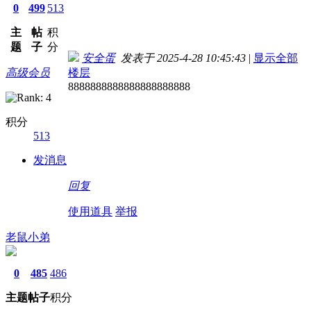
0
499
513
主
帖
积
题
子
分
安全蛋
发表于 2025-4-28 10:45:43
|
显示全部
高级会员
楼层
8888888888888888888888
积分
513
发消息
回复
使用道具
举报
老鼠小弟
0
485
486
主题
帖子
积分