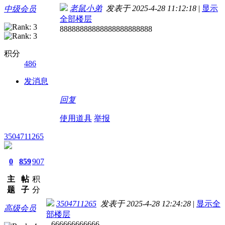
老鼠小弟
发表于 2025-4-28 11:12:18
|
显示
中级会员
全部楼层
88888888888888888888888
积分
486
发消息
回复
使用道具
举报
3504711265
0
859
907
主
帖
积
题
子
分
3504711265
发表于 2025-4-28 12:24:28
|
显示全
高级会员
部楼层
--666666666666