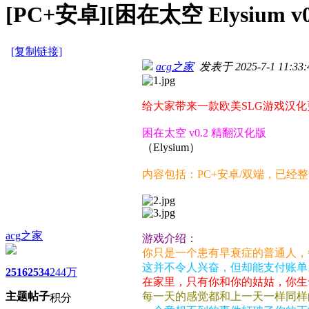
[PC+安卓][困在太空 Elysium
[复制链接]
acg之家
发表于 2025-7-1 11:33:
给大家带来一款欧美SLG游戏汉化
困在太空 v0.2 精翻汉化版
（Elysium）
内容包括：PC+安卓/双端，已经
acg之家
游戏介绍：
你只是一个患有早衰症的普通人，
这并不令人兴奋，但却能支付账单
2516
2534
244万
在家里，只有你和你的姑姑，你生
主题
帖子
每一天的感觉都和上一天一样同样
积分