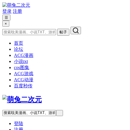
登录
注册
☰
×
帖子
首页
论坛
ACG漫画
小说txt
cos图集
ACG游戏
ACG动漫
百度秒传
登陆
注册