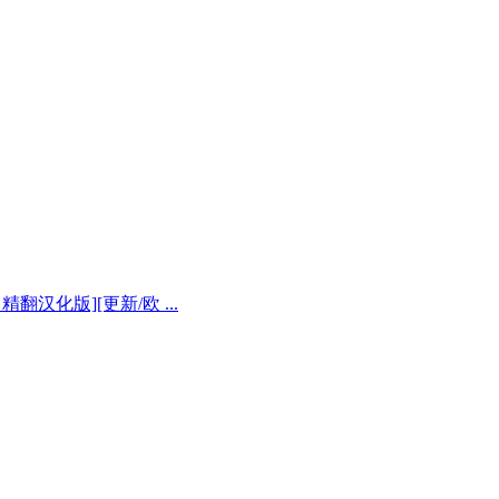
2 精翻汉化版][更新/欧 ...