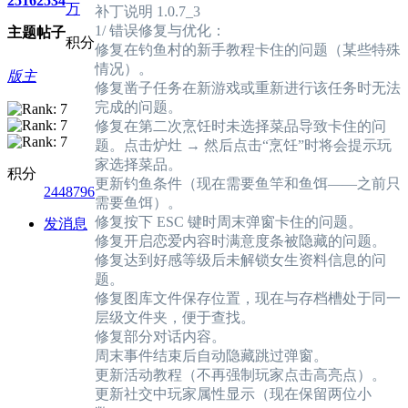
2516
2534
万
补丁说明 1.0.7_3
1/ 错误修复与优化：
主题
帖子
积分
修复在钓鱼村的新手教程卡住的问题（某些特殊
情况）。
版主
修复凿子任务在新游戏或重新进行该任务时无法
完成的问题。
修复在第二次烹饪时未选择菜品导致卡住的问
题。点击炉灶 → 然后点击“烹饪”时将会提示玩
家选择菜品。
积分
更新钓鱼条件（现在需要鱼竿和鱼饵——之前只
2448796
需要鱼饵）。
修复按下 ESC 键时周末弹窗卡住的问题。
发消息
修复开启恋爱内容时满意度条被隐藏的问题。
修复达到好感等级后未解锁女生资料信息的问
题。
修复图库文件保存位置，现在与存档槽处于同一
层级文件夹，便于查找。
修复部分对话内容。
周末事件结束后自动隐藏跳过弹窗。
更新活动教程（不再强制玩家点击高亮点）。
更新社交中玩家属性显示（现在保留两位小