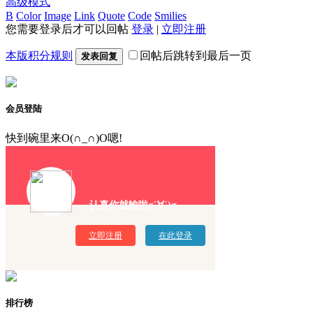
高级模式
B
Color
Image
Link
Quote
Code
Smilies
您需要登录后才可以回帖
登录
|
立即注册
本版积分规则
回帖后跳转到最后一页
发表回复
会员登陆
快到碗里来O(∩_∩)O嗯!
认真你就输啦σ`∀´)σ
立即注册
在此登录
排行榜