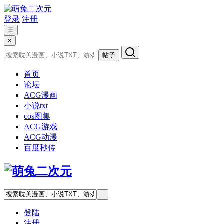
登录
注册
☰
×
帖子
首页
论坛
ACG漫画
小说txt
cos图集
ACG游戏
ACG动漫
百度秒传
登陆
注册