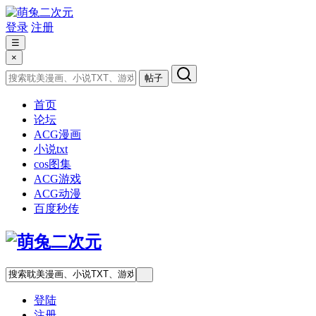
登录
注册
☰
×
帖子
首页
论坛
ACG漫画
小说txt
cos图集
ACG游戏
ACG动漫
百度秒传
登陆
注册