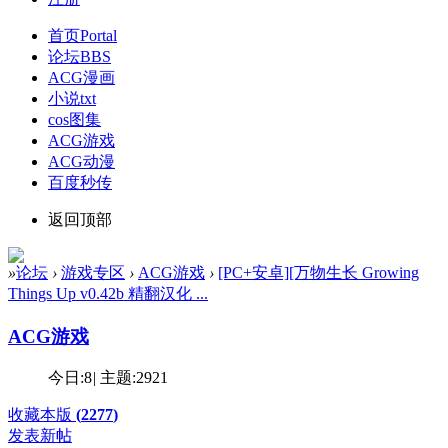
首页
Portal
论坛
BBS
ACG漫画
小说txt
cos图集
ACG游戏
ACG动漫
百度秒传
返回顶部
»
论坛
›
游戏专区
›
ACG游戏
›
[PC+安卓][万物生长 Growing
Things Up v0.42b 精翻汉化 ...
ACG游戏
今日:
8
|
主题:
2921
收藏本版
(
2277
)
发表新帖