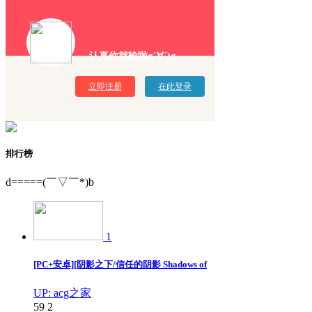
认真你就输啦σ`∀´)σ
立即注册
在此登录
排行榜
d=====(￣▽￣*)b
1
[PC+安卓][阴影之下/信任的阴影 Shadows of
UP: acg之家
59
2