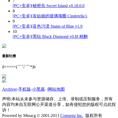
7
[PC+安卓][秘密岛 Secret Island v0.18.0.0
8
[PC+安卓][灰姑娘的玻璃项圈 Cinderella’s
9
[PC+安卓][蓝色污渍 Stains of Blue v1.9
10
[PC+安卓][黑钻 Black Diamond v0.8f 精翻
最新吐槽
d=====(￣▽￣*)b
Archiver
-
手机版
-
小黑屋
-
|
网站地图
声明:本站从未参与资源储存、上传、录制或压制服务，所有
内容均来自互联网公开渠道分享，如有侵犯您的版权可点此投
诉！
Powered by Mtuacg © 2001-2013
Comsenz Inc.
版权所有