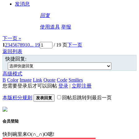
发消息
回复
使用道具
举报
下一页 »
1
2
3
4
5
6
7
8
9
10
... 19
/ 19 页
下一页
返回列表
快捷回复:
高级模式
B
Color
Image
Link
Quote
Code
Smilies
您需要登录后才可以回帖
登录
|
立即注册
本版积分规则
回帖后跳转到最后一页
发表回复
会员登陆
快到碗里来O(∩_∩)O嗯!