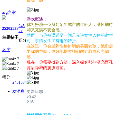
acg之家
游戏概述：
你将扮演一位身处陌生城市的年轻人，满怀期待
245
2520
2538
却又充满不安全感。
万
然而，当你被误送至一间只允许女性入住的宿舍
主题
帖子
积分
时，事情发生了有趣的转折。
在这里，你会遇到性格鲜明的美丽女孩，她们需
版主
要你的帮助，更好地探索她们的姓取向和恋物
癖。
现在，你需要找到方法，深入探究那些漂亮面孔
背后隐藏的肮脏遇望。
积分
2451534
发消息
更新日志：
v0.42
N/A