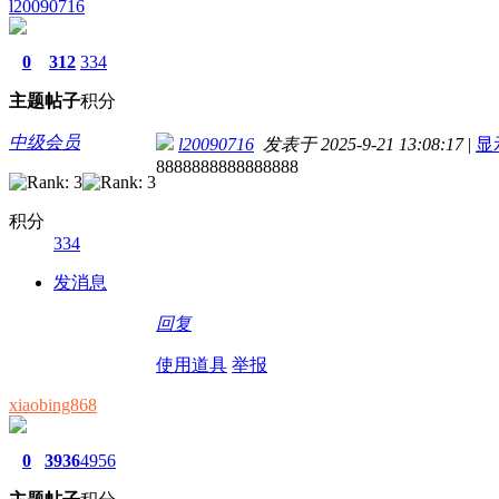
l20090716
0
312
334
主题
帖子
积分
中级会员
l20090716
发表于 2025-9-21 13:08:17
|
显
8888888888888888
积分
334
发消息
回复
使用道具
举报
xiaobing868
0
3936
4956