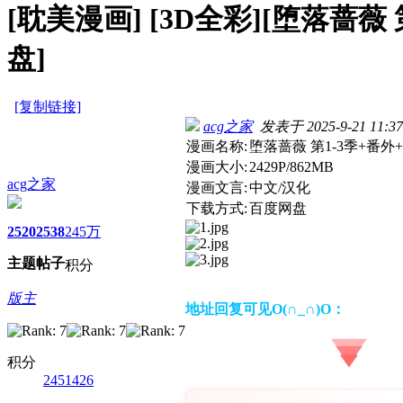
[耽美漫画]
[3D全彩][堕落蔷薇 第
盘]
[复制链接]
acg之家
发表于 2025-9-21 11:37
漫画名称:
堕落蔷薇 第1-3季+番外
漫画大小:
2429P/862MB
acg之家
漫画文言:
中文/汉化
下载方式:
百度网盘
2520
2538
245万
主题
帖子
积分
版主
地址回复可见O(∩_∩)O：
积分
2451426