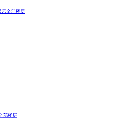
显示全部楼层
全部楼层