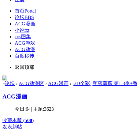
首页
Portal
论坛
BBS
ACG漫画
小说txt
cos图集
ACG游戏
ACG动漫
百度秒传
返回顶部
»
论坛
›
ACG动漫区
›
ACG漫画
›
[3D全彩][堕落蔷薇 第1-3季+番
ACG漫画
今日:
64
|
主题:
3623
收藏本版
(
500
)
发表新帖