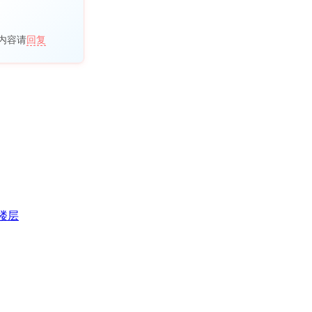
内容请
回复
楼层