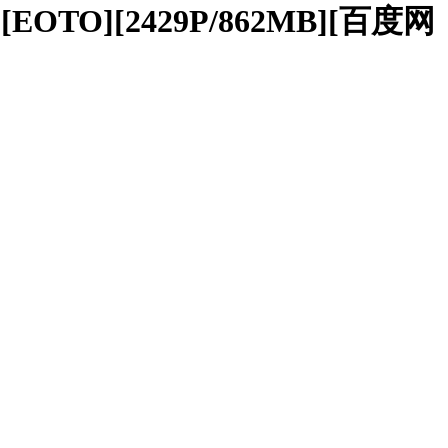
OTO][2429P/862MB][百度网