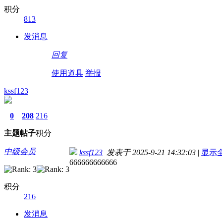
积分
813
发消息
回复
使用道具
举报
kssf123
0
208
216
主题
帖子
积分
中级会员
kssf123
发表于 2025-9-21 14:32:03
|
显示
666666666666
积分
216
发消息