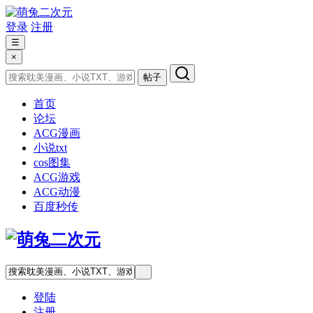
登录
注册
☰
×
帖子
首页
论坛
ACG漫画
小说txt
cos图集
ACG游戏
ACG动漫
百度秒传
登陆
注册