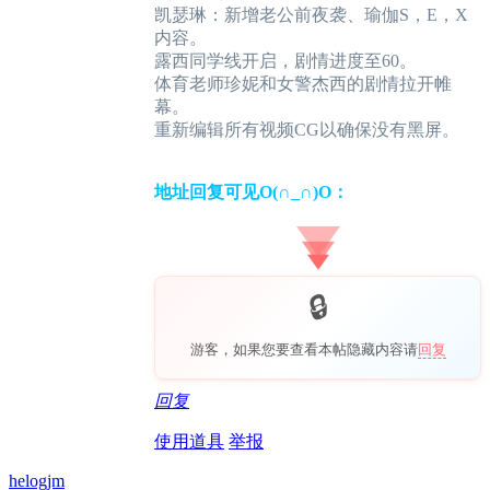
凯瑟琳：新增老公前夜袭、瑜伽S，E，X
内容。
露西同学线开启，剧情进度至60。
体育老师珍妮和女警杰西的剧情拉开帷
幕。
重新编辑所有视频CG以确保没有黑屏。
地址回复可见O(∩_∩)O：
游客，如果您要查看本帖隐藏内容请
回复
回复
使用道具
举报
helogjm