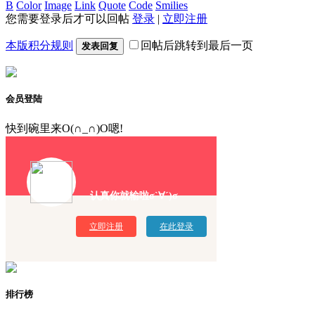
B
Color
Image
Link
Quote
Code
Smilies
您需要登录后才可以回帖
登录
|
立即注册
本版积分规则
回帖后跳转到最后一页
发表回复
会员登陆
快到碗里来O(∩_∩)O嗯!
认真你就输啦σ`∀´)σ
立即注册
在此登录
排行榜