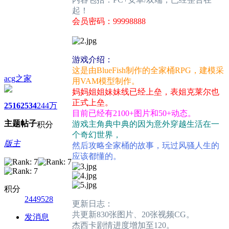
起！
会员密码：99998888
游戏介绍：
这是由BlueFish制作的全家桶RPG，建模采
acg之家
用VAM模型制作。
妈妈姐姐妹妹线已经上垒，表姐克莱尔也
正式上垒。
2516
2534
244万
目前已经有2100+图片和50+动态。
主题
帖子
游戏主角典中典的因为意外穿越生活在一
积分
个奇幻世界，
版主
然后攻略全家桶的故事，玩过风骚人生的
应该都懂的。
积分
2449528
更新日志：
共更新830张图片、20张视频CG。
发消息
杰西卡剧情进度增加至120。