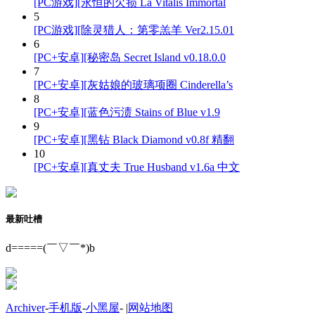
[PC游戏][永恒的欠损 La Vitalis Immortal
5
[PC游戏][除灵猎人：第零羔羊 Ver2.15.01
6
[PC+安卓][秘密岛 Secret Island v0.18.0.0
7
[PC+安卓][灰姑娘的玻璃项圈 Cinderella’s
8
[PC+安卓][蓝色污渍 Stains of Blue v1.9
9
[PC+安卓][黑钻 Black Diamond v0.8f 精翻
10
[PC+安卓][真丈夫 True Husband v1.6a 中文
最新吐槽
d=====(￣▽￣*)b
Archiver
-
手机版
-
小黑屋
-
|
网站地图