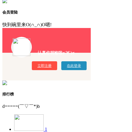
会员登陆
快到碗里来O(∩_∩)O嗯!
认真你就输啦σ`∀´)σ
立即注册
在此登录
排行榜
d=====(￣▽￣*)b
1