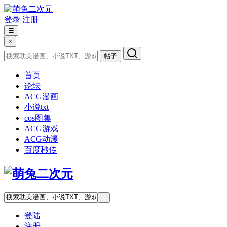
登录
注册
☰
×
帖子
首页
论坛
ACG漫画
小说txt
cos图集
ACG游戏
ACG动漫
百度秒传
登陆
注册