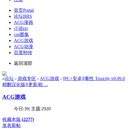
首页
Portal
论坛
BBS
ACG漫画
小说txt
cos图集
ACG游戏
ACG动漫
百度秒传
返回顶部
»
论坛
›
游戏专区
›
ACG游戏
›
[PC+安卓][毒性 Toxicity v0.09.0
精翻汉化版][更新/欧 ...
ACG游戏
今日:
39
|
主题:
2920
收藏本版
(
2277
)
发表新帖