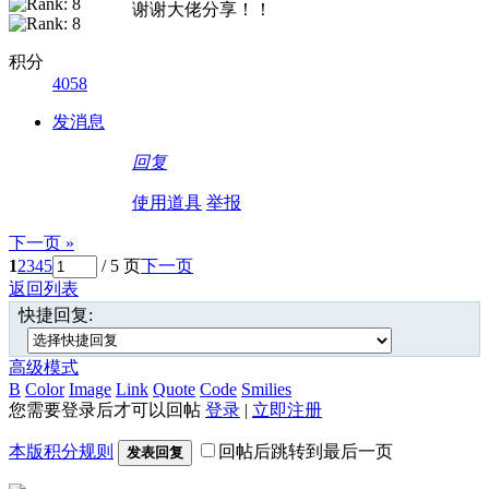
谢谢大佬分享！！
积分
4058
发消息
回复
使用道具
举报
下一页 »
1
2
3
4
5
/ 5 页
下一页
返回列表
快捷回复:
高级模式
B
Color
Image
Link
Quote
Code
Smilies
您需要登录后才可以回帖
登录
|
立即注册
本版积分规则
回帖后跳转到最后一页
发表回复