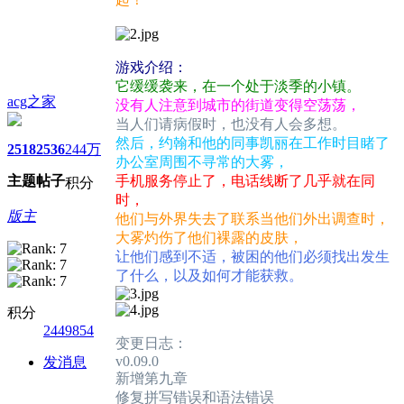
游戏介绍：
它缓缓袭来，在一个处于淡季的小镇。
acg之家
没有人注意到城市的街道变得空荡荡，
当人们请病假时，也没有人会多想。
然后，约翰和他的同事凯丽在工作时目睹了
2518
2536
244万
办公室周围不寻常的大雾，
主题
帖子
手机服务停止了，电话线断了几乎就在同
积分
时，
版主
他们与外界失去了联系当他们外出调查时，
大雾灼伤了他们裸露的皮肤，
让他们感到不适，被困的他们必须找出发生
了什么，以及如何才能获救。
积分
2449854
变更日志：
v0.09.0
发消息
新增第九章
修复拼写错误和语法错误