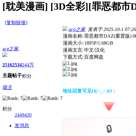
[耽美漫画]
[3D全彩][罪恶都市DAZ
[复制链接]
acg之家
发表于 2025-10-1 07:26
漫画名称:
罪恶都市DAZ(重置版) 00
漫画大小:
1895P/1.68GB
acg之家
漫画文言:
中文/汉化
下载方式:
百度网盘
2516
2534
244万
主题
帖子
积分
版主
地址回复可见O(∩_∩)O：
积分
2449420
发消息