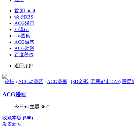
首页
Portal
论坛
BBS
ACG漫画
小说txt
cos图集
ACG游戏
ACG动漫
百度秒传
返回顶部
»
论坛
›
ACG动漫区
›
ACG漫画
›
[3D全彩][罪恶都市DAZ(重置版) 00-
ACG漫画
今日:
6
|
主题:
3621
收藏本版
(
500
)
发表新帖