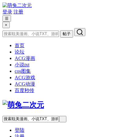
登录
注册
☰
×
帖子
首页
论坛
ACG漫画
小说txt
cos图集
ACG游戏
ACG动漫
百度秒传
登陆
注册