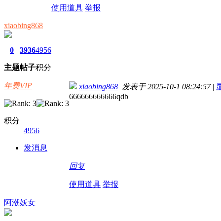
使用道具
举报
xiaobing868
0
3936
4956
主题
帖子
积分
年费VIP
xiaobing868
发表于 2025-10-1 08:24:57
|
666666666666qdb
积分
4956
发消息
回复
使用道具
举报
阿潮妖女