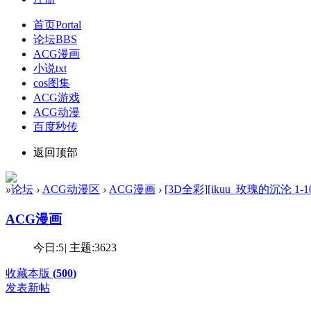
首页
Portal
论坛
BBS
ACG漫画
小说txt
cos图集
ACG游戏
ACG动漫
百度秒传
返回顶部
»
论坛
›
ACG动漫区
›
ACG漫画
›
[3D全彩][ikuu_玫瑰的沉沦 1-10 
ACG漫画
今日:
5
|
主题:
3623
收藏本版
(
500
)
发表新帖