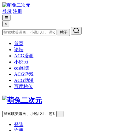
登录
注册
☰
×
帖子
首页
论坛
ACG漫画
小说txt
cos图集
ACG游戏
ACG动漫
百度秒传
登陆
注册