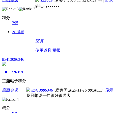
122449
发表于 2025-11-15 07:23:44
|
显示
ghhjjhgvvvvvv
积分
295
发消息
回复
使用道具
举报
lfz413086346
0
726
836
主题
帖子
积分
高级会员
lfz413086346
发表于 2025-11-15 08:30:53
|
显
我只想说一句很好很强大
积分