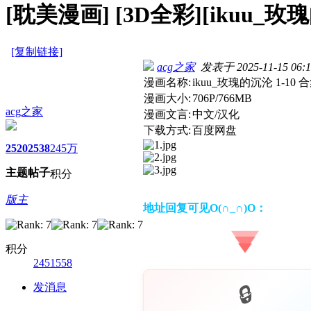
[耽美漫画]
[3D全彩][ikuu_玫瑰
[复制链接]
acg之家
发表于 2025-11-15 06:1
漫画名称:
ikuu_玫瑰的沉沦 1-10 
漫画大小:
706P/766MB
acg之家
漫画文言:
中文/汉化
下载方式:
百度网盘
2520
2538
245万
主题
帖子
积分
版主
地址回复可见O(∩_∩)O：
积分
2451558
发消息