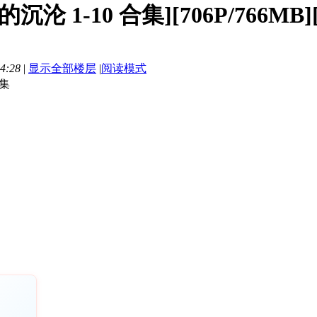
的沉沦 1-10 合集][706P/766M
4:28
|
显示全部楼层
|
阅读模式
合集