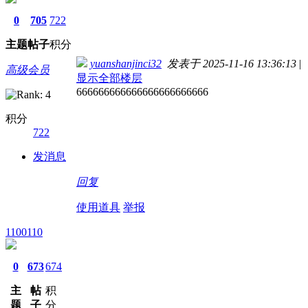
0
705
722
主题
帖子
积分
yuanshanjinci32
发表于 2025-11-16 13:36:13
|
高级会员
显示全部楼层
666666666666666666666666
积分
722
发消息
回复
使用道具
举报
1100110
0
673
674
主
帖
积
题
子
分