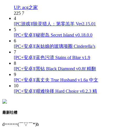
UP: acg之家
225
7
4
[PC游戏][除灵猎人：第零羔羊 Ver2.15.01
5
[PC+安卓][秘密岛 Secret Island v0.18.0.0
6
[PC+安卓][灰姑娘的玻璃项圈 Cinderella’s
7
[PC+安卓][蓝色污渍 Stains of Blue v1.9
8
[PC+安卓][黑钻 Black Diamond v0.8f 精翻
9
[PC+安卓][真丈夫 True Husband v1.6a 中文
10
[PC+安卓][艰难抉择 Hard Choice v0.2.3 精
最新吐槽
d=====(￣▽￣*)b