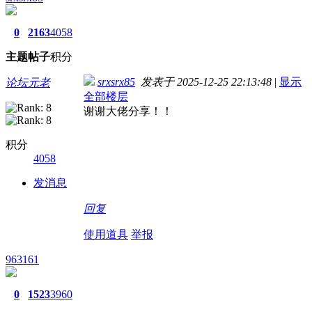
0
2163
4058
主题
帖子
积分
srxsrx85
发表于 2025-12-25 22:13:48
|
显示
论坛元老
全部楼层
谢谢大佬分享！！
积分
4058
发消息
回复
使用道具
举报
963161
0
1523
3960