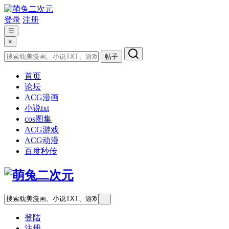
登录
注册
☰
×
帖子
首页
论坛
ACG漫画
小说txt
cos图集
ACG游戏
ACG动漫
百度秒传
登陆
注册