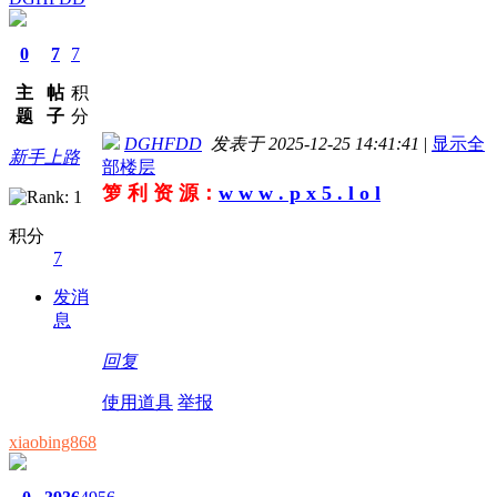
0
7
7
主
帖
积
题
子
分
DGHFDD
发表于 2025-12-25 14:41:41
|
显示全
新手上路
部楼层
箩 利 资 源：
w w w . p x 5 . l o l
积分
7
发消
息
回复
使用道具
举报
xiaobing868