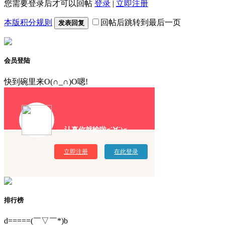
您需要登录后才可以回帖
登录
|
立即注册
本版积分规则
回帖后跳转到最后一页
发表回复
会员登陆
快到碗里来O(∩_∩)O嗯!
认真你就输啦σ`∀´)σ
立即注册
在此登录
排行榜
d=====(￣▽￣*)b