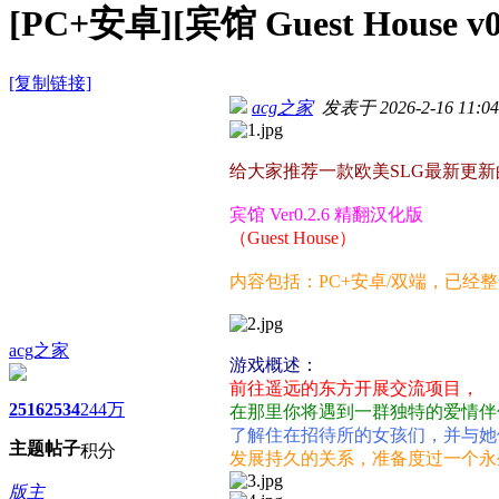
[PC+安卓][宾馆 Guest House
[复制链接]
acg之家
发表于 2026-2-16 11:04
给大家推荐一款欧美SLG最新更
宾馆 Ver0.2.6 精翻汉化版
（Guest House）
内容包括：PC+安卓/双端，已经
acg之家
游戏概述：
前往遥远的东方开展交流项目，
2516
2534
244万
在那里你将遇到一群独特的爱情伴
了解住在招待所的女孩们，并与她
主题
帖子
积分
发展持久的关系，准备度过一个永
版主