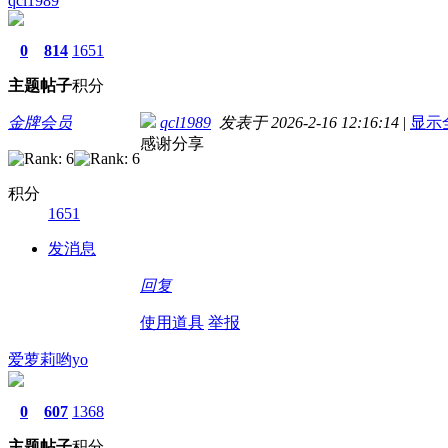
qcl1989
0
814
1651
主题
帖子
积分
金牌会员
qcl1989
发表于 2026-2-16 12:16:14
|
显示
感谢分享
积分
1651
发消息
回复
使用道具
举报
爱萝莉哟yo
0
607
1368
主题
帖子
积分