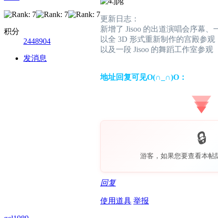
更新日志：
新增了 Jisoo 的出道演唱会序幕、一
积分
以全 3D 形式重新制作的宫殿参观
2448904
以及一段 Jisoo 的舞蹈工作室参观
发消息
地址回复可见O(∩_∩)O：
游客，如果您要查看本帖
回复
使用道具
举报