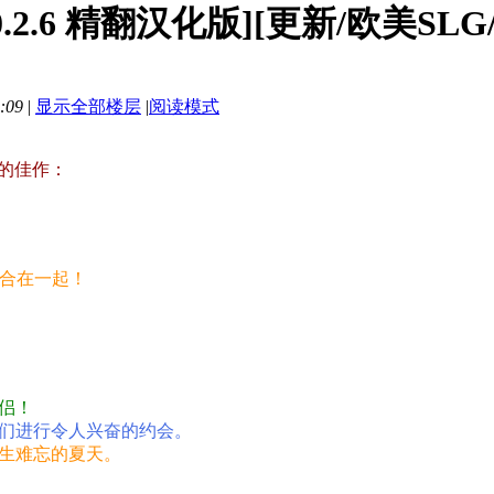
 v0.2.6 精翻汉化版][更新/欧美SL
:09
|
显示全部楼层
|
阅读模式
新的佳作：
整合在一起！
侣！
们进行令人兴奋的约会。
生难忘的夏天。