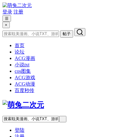
登录
注册
☰
×
帖子
首页
论坛
ACG漫画
小说txt
cos图集
ACG游戏
ACG动漫
百度秒传
登陆
注册