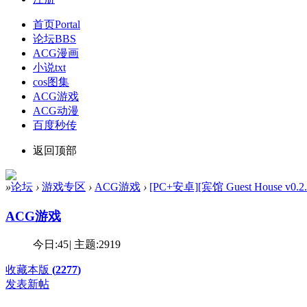
首页
Portal
论坛
BBS
ACG漫画
小说txt
cos图集
ACG游戏
ACG动漫
百度秒传
返回顶部
»
论坛
›
游戏专区
›
ACG游戏
›
[PC+安卓][宾馆 Guest House v0.
ACG游戏
今日:
45
|
主题:
2919
收藏本版
(
2277
)
发表新帖