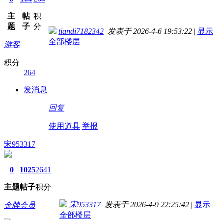
主
帖
积
题
子
分
tiandi7182342
发表于 2026-4-6 19:53:22
|
显示
全部楼层
游客
积分
264
发消息
回复
使用道具
举报
宋953317
0
1025
2641
主题
帖子
积分
宋953317
发表于 2026-4-9 22:25:42
|
显示
金牌会员
全部楼层