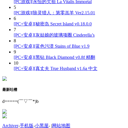
[PC游戏][永恒的欠损 La Vitalis Immortal
5
[PC游戏][除灵猎人：第零羔羊 Ver2.15.01
6
[PC+安卓][秘密岛 Secret Island v0.18.0.0
7
[PC+安卓][灰姑娘的玻璃项圈 Cinderella’s
8
[PC+安卓][蓝色污渍 Stains of Blue v1.9
9
[PC+安卓][黑钻 Black Diamond v0.8f 精翻
10
[PC+安卓][真丈夫 True Husband v1.6a 中文
最新吐槽
d=====(￣▽￣*)b
Archiver
-
手机版
-
小黑屋
-
|
网站地图