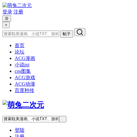
登录
注册
☰
×
帖子
首页
论坛
ACG漫画
小说txt
cos图集
ACG游戏
ACG动漫
百度秒传
登陆
注册