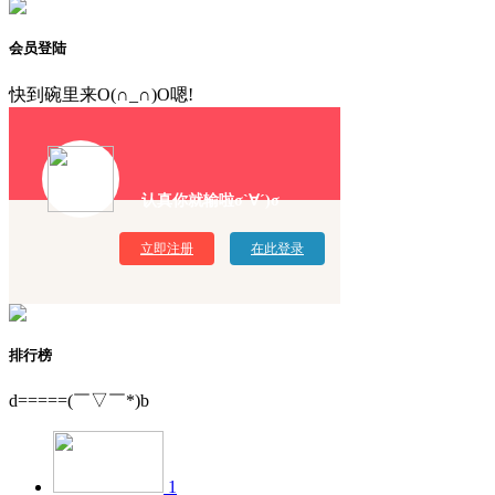
会员登陆
快到碗里来O(∩_∩)O嗯!
认真你就输啦σ`∀´)σ
立即注册
在此登录
排行榜
d=====(￣▽￣*)b
1