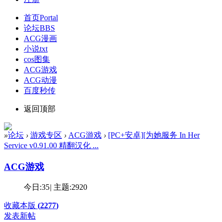
首页
Portal
论坛
BBS
ACG漫画
小说txt
cos图集
ACG游戏
ACG动漫
百度秒传
返回顶部
»
论坛
›
游戏专区
›
ACG游戏
›
[PC+安卓][为她服务 In Her
Service v0.91.00 精翻汉化 ...
ACG游戏
今日:
35
|
主题:
2920
收藏本版
(
2277
)
发表新帖