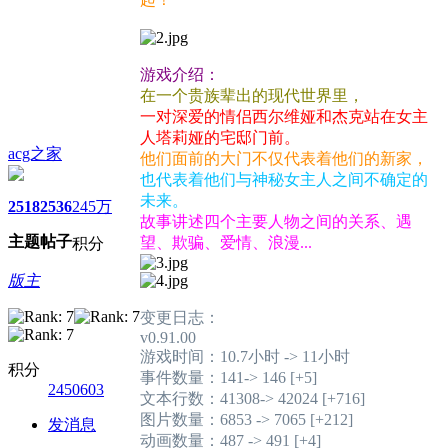
游戏介绍：
在一个贵族辈出的现代世界里，
一对深爱的情侣西尔维娅和杰克站在女主
人塔莉娅的宅邸门前。
acg之家
他们面前的大门不仅代表着他们的新家，
也代表着他们与神秘女主人之间不确定的
未来。
2518
2536
245万
故事讲述四个主要人物之间的关系、遇
主题
帖子
望、欺骗、爱情、浪漫...
积分
版主
变更日志：
v0.91.00
游戏时间：10.7小时 -> 11小时
积分
事件数量：141-> 146 [+5]
2450603
文本行数：41308-> 42024 [+716]
图片数量：6853 -> 7065 [+212]
发消息
动画数量：487 -> 491 [+4]