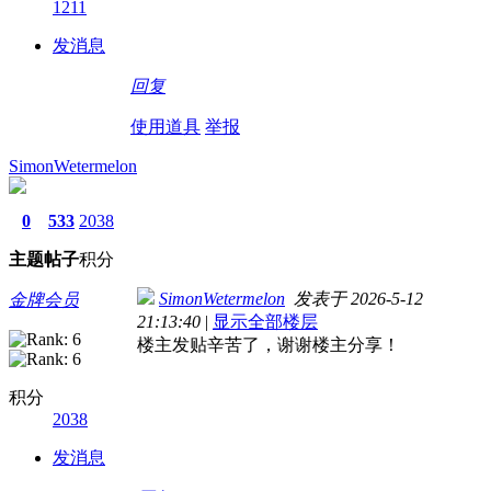
1211
发消息
回复
使用道具
举报
SimonWetermelon
0
533
2038
主题
帖子
积分
SimonWetermelon
发表于 2026-5-12
金牌会员
21:13:40
|
显示全部楼层
楼主发贴辛苦了，谢谢楼主分享！
积分
2038
发消息