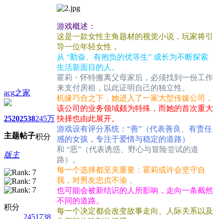
游戏概述：
这是一款女性主角题材的视觉小说，玩家将引
导一位年轻女性，
从 “勤奋、有抱负的优等生” 成长为不断探索
生活新面目的人。
霍莉・怀特搬离父母家后，必须找到一份工作
来支付房租，以此证明自己的独立性。
acg之家
机缘巧合之下，她进入了一家大型传媒公司，
该公司的业务领域颇为特殊，而她的首次重大
2520
2538
245万
抉择也由此展开。
游戏设有评分系统：“善”（代表善良、有责任
主题
帖子
积分
感的女孩，专注于爱情与稳定的道路）
和 “恶”（代表诱惑、野心与冒险尝试的道
版主
路）。
每一个选择都至关重要：霍莉或许会坚守自
我，对男友忠贞不渝，
也可能会被新结识的人所影响，走向一条截然
不同的道路。
积分
每一个决定都会改变故事走向、人际关系以及
2451738