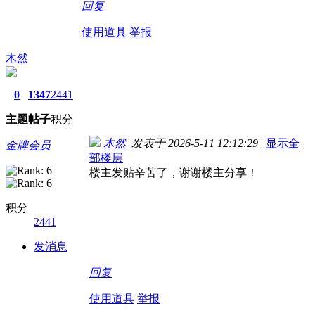
回复
使用道具
举报
木然
0
1347
2441
主题
帖子
积分
木然
发表于 2026-5-11 12:12:29
|
显示全
金牌会员
部楼层
楼主发贴辛苦了，谢谢楼主分享！
积分
2441
发消息
回复
使用道具
举报