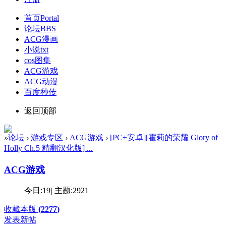
首页
Portal
论坛
BBS
ACG漫画
小说txt
cos图集
ACG游戏
ACG动漫
百度秒传
返回顶部
»
论坛
›
游戏专区
›
ACG游戏
›
[PC+安卓][霍莉的荣耀 Glory of
Holly Ch.5 精翻汉化版] ...
ACG游戏
今日:
19
|
主题:
2921
收藏本版
(
2277
)
发表新帖