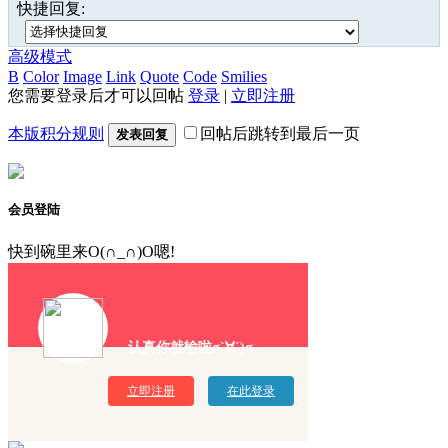
快捷回复:
高级模式
B
Color
Image
Link
Quote
Code
Smilies
您需要登录后才可以回帖
登录
|
立即注册
本版积分规则
回帖后跳转到最后一页
发表回复
会员登陆
快到碗里来O(∩_∩)O嗯!
认真你就输啦σ`∀´)σ
立即注册
在此登录