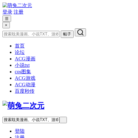
登录
注册
☰
×
帖子
首页
论坛
ACG漫画
小说txt
cos图集
ACG游戏
ACG动漫
百度秒传
登陆
注册