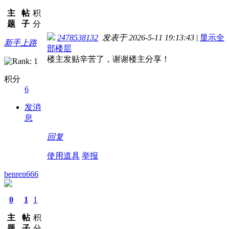
主
帖
积
题
子
分
2478538132
发表于 2026-5-11 19:13:43
|
显示全
新手上路
部楼层
楼主发贴辛苦了，谢谢楼主分享！
积分
6
发消
息
回复
使用道具
举报
benren666
0
1
1
主
帖
积
题
子
分