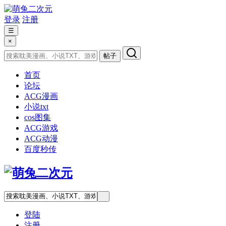
登录
注册
☰
×
帖子
首页
论坛
ACG漫画
小说txt
cos图集
ACG游戏
ACG动漫
百度秒传
登陆
注册