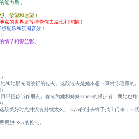
的能力后，
想、欲望和愿望！
地点的世界正等待着你去发现和控制！
动画、正版配乐和氛围音效！
！
的情节相得益彰。
1）
了解她和她那充满波折的过去。这段过去是她本想一直对你隐藏的
2）
快不再只把你当作朋友。你成为她和妹妹Emma的保护者，而她也
3）
这段美好时光并没有持续太久。Joyce的过去终于找上门来，一
底摆脱OSA的控制。
。