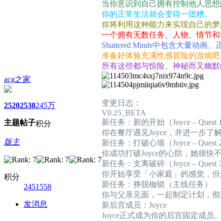
当你意识到自己拥有控制他人思想
你的正常生活就会变得一团糟。
你将利用这种能力来实现自己的梦
一个拥有无数任务、人物、情节和
Shattered Minds中包含大量
准备好体验充满性感冒险的游戏吧
所有这些都与惊险、神秘而又幽默
acg之家
变更日志：
2520
2538
245万
V0.25_BETA
新任务：新的开始（Joyce – Quest 
主题
帖子
积分
你在餐厅遇见Joyce，并进一步
版主
新任务：打破心墙（Joyce – Quest 
你成功打破Joyce的心防，她很
新任务：支离破碎（Joyce – Quest 
你开始享受「小家庭」的感觉，但
积分
新任务：挣脱枷锁（主线任务）
2451558
你与父亲见面，一起制定计划，彻
发消息
新后宫成员：Joyce
Joyce正式成为你的后宫固定成员