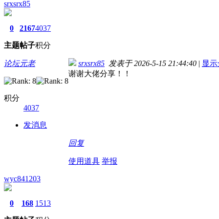
srxsrx85
0
2167
4037
主题
帖子
积分
论坛元老
srxsrx85
发表于 2026-5-15 21:44:40
|
显示
谢谢大佬分享！！
积分
4037
发消息
回复
使用道具
举报
wyc841203
0
168
1513