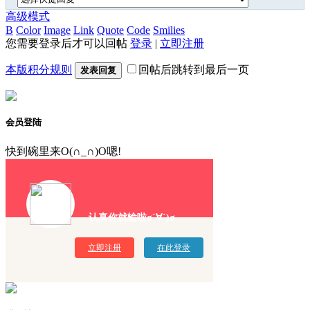
高级模式
B
Color
Image
Link
Quote
Code
Smilies
您需要登录后才可以回帖
登录
|
立即注册
本版积分规则
回帖后跳转到最后一页
发表回复
会员登陆
快到碗里来O(∩_∩)O嗯!
认真你就输啦σ`∀´)σ
立即注册
在此登录