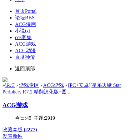
首页
Portal
论坛
BBS
ACG漫画
小说txt
cos图集
ACG游戏
ACG动漫
百度秒传
返回顶部
»
论坛
›
游戏专区
›
ACG游戏
›
[PC+安卓][星系边缘 Star
Periphery R7.2 精翻汉化版+图 ...
ACG游戏
今日:
45
|
主题:
2919
收藏本版
(
2277
)
发表新帖