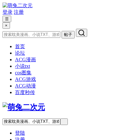
登录
注册
☰
×
帖子
首页
论坛
ACG漫画
小说txt
cos图集
ACG游戏
ACG动漫
百度秒传
登陆
注册