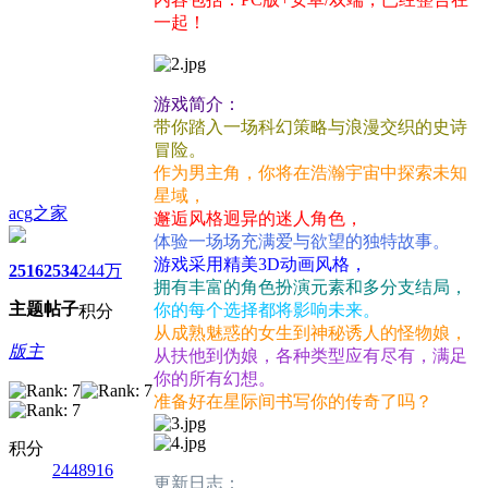
一起！
游戏简介：
带你踏入一场科幻策略与浪漫交织的史诗
冒险。
作为男主角，你将在浩瀚宇宙中探索未知
星域，
acg之家
邂逅风格迥异的迷人角色，
体验一场场充满爱与欲望的独特故事。
游戏采用精美3D动画风格，
2516
2534
244万
拥有丰富的角色扮演元素和多分支结局，
主题
帖子
你的每个选择都将影响未来。
积分
从成熟魅惑的女生到神秘诱人的怪物娘，
版主
从扶他到伪娘，各种类型应有尽有，满足
你的所有幻想。
准备好在星际间书写你的传奇了吗？
积分
2448916
更新日志：