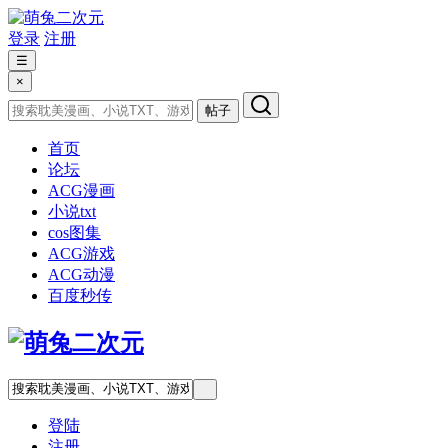
登录
注册
☰
×
帖子
首页
论坛
ACG漫画
小说txt
cos图集
ACG游戏
ACG动漫
百度秒传
登陆
注册