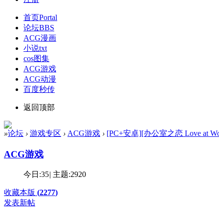
首页
Portal
论坛
BBS
ACG漫画
小说txt
cos图集
ACG游戏
ACG动漫
百度秒传
返回顶部
»
论坛
›
游戏专区
›
ACG游戏
›
[PC+安卓][办公室之恋 Love at Wor
ACG游戏
今日:
35
|
主题:
2920
收藏本版
(
2277
)
发表新帖