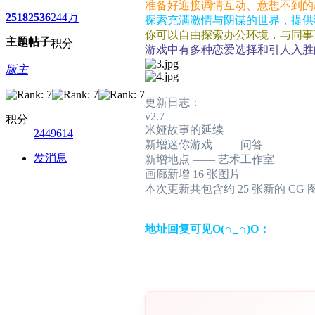
准备好迎接调情互动、意想不到的
2518
2536
244万
探索充满激情与阴谋的世界，提供
你可以自由探索办公环境，与同事
主题
帖子
积分
游戏中有多种恋爱选择和引人入胜
版主
更新日志：
v2.7
积分
米娅故事的延续
2449614
新增迷你游戏 —— 问答
发消息
新增地点 —— 艺术工作室
画廊新增 16 张图片
本次更新共包含约 25 张新的 CG 
地址回复可见O(∩_∩)O：