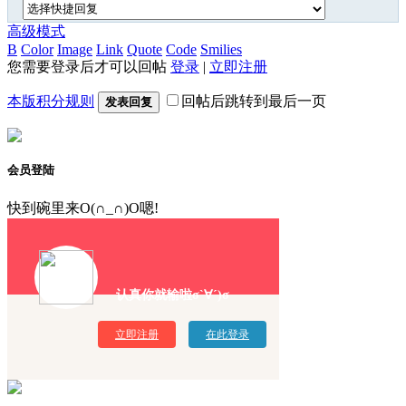
高级模式
B
Color
Image
Link
Quote
Code
Smilies
您需要登录后才可以回帖
登录
|
立即注册
本版积分规则
回帖后跳转到最后一页
发表回复
会员登陆
快到碗里来O(∩_∩)O嗯!
认真你就输啦σ`∀´)σ
立即注册
在此登录