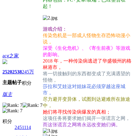
起！
游戏介绍：
传染危机是一部成人怪物生存恐怖动漫小
说，
深受《生化危机》、《寄生前夜》等游戏
的影响。
acg之家
2018 年，一种传染病逃进了华盛顿州的格
林港市，
2520
2538
245万
将一切接触到的东西都变成了充满遇望的
怪物，
主题
帖子
积分
莎拉和艾娃这对姐妹花必须穿越这座城
市，
版主
尽力避开变异体，试图到达避难所在旅途
中，
她们将寻找传染病爆发的真相；
这项任务将要求她们揭开一张谎言之网，
积分
而这张谎言之网将永远改变她们俩。
2451114