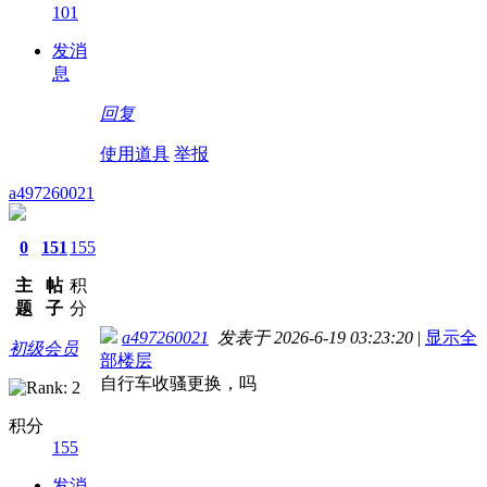
101
发消
息
回复
使用道具
举报
a497260021
0
151
155
主
帖
积
题
子
分
a497260021
发表于 2026-6-19 03:23:20
|
显示全
初级会员
部楼层
自行车收骚更换，吗
积分
155
发消