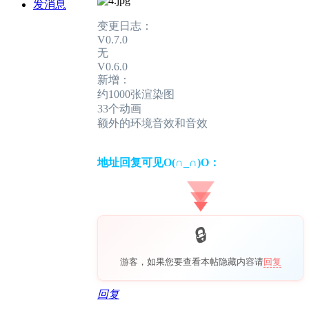
发消息
变更日志：
V0.7.0
无
V0.6.0
新增：
约1000张渲染图
33个动画
额外的环境音效和音效
地址回复可见O(∩_∩)O：
游客，如果您要查看本帖隐藏内容请
回复
回复