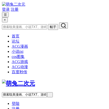
登录
注册
☰
×
帖子
首页
论坛
ACG漫画
小说txt
cos图集
ACG游戏
ACG动漫
百度秒传
登陆
注册