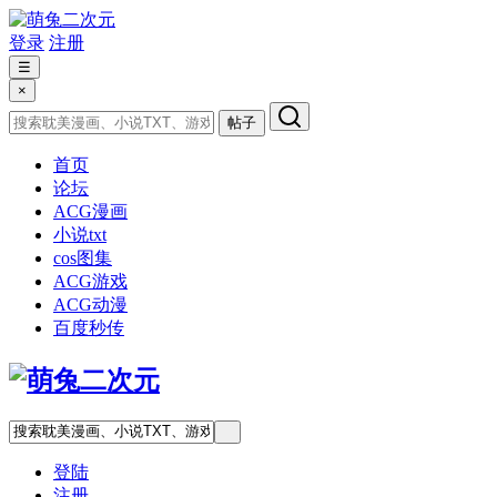
登录
注册
☰
×
帖子
首页
论坛
ACG漫画
小说txt
cos图集
ACG游戏
ACG动漫
百度秒传
登陆
注册