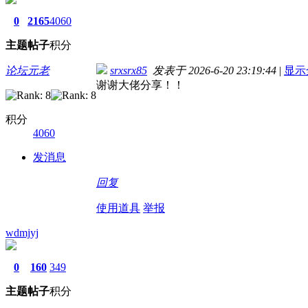
0
2165
4060
主题
帖子
积分
论坛元老
srxsrx85
发表于 2026-6-20 23:19:44
|
显示
谢谢大佬分享！！
积分
4060
发消息
回复
使用道具
举报
wdmjyj
0
160
349
主题
帖子
积分