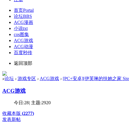
首页
Portal
论坛
BBS
ACG漫画
小说txt
cos图集
ACG游戏
ACG动漫
百度秒传
返回顶部
»
论坛
›
游戏专区
›
ACG游戏
›
[PC+安卓][伊芙琳的扶她之家 Sissy Hom
ACG游戏
今日:
28
|
主题:
2920
收藏本版
(
2277
)
发表新帖