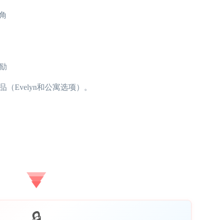
角
励
（Evelyn和公寓选项）。