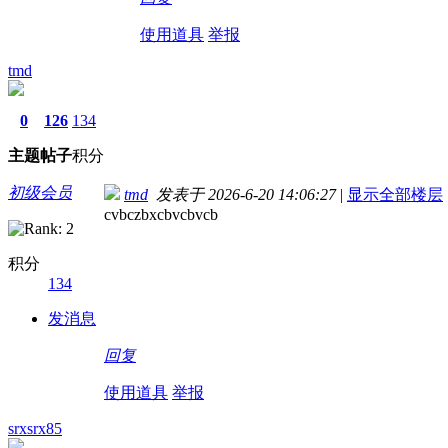
使用道具
举报
tmd
0
126
134
主题
帖子
积分
初级会员
tmd
发表于 2026-6-20 14:06:27
|
显示全部楼层
cvbczbxcbvcbvcb
积分
134
发消息
回复
使用道具
举报
srxsrx85