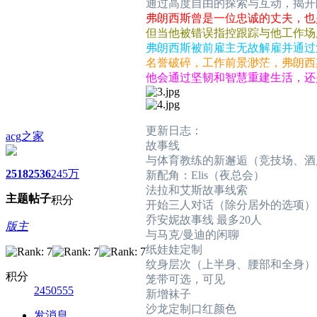
通过高度自由的探索与互动，揭开
弗朗西斯曾是一位忠诚的丈夫，也
但当他被错误指控跟踪与他工作场
弗朗西斯被前雇主无故解雇并通过
名誉破碎，工作前景渺茫，弗朗西斯
他会通过坚韧和智慧重建生活，还
更新日志：
acg之家
故事线
与体育教练的新邂逅（竞技场、酒
2518
2536
245万
新配角：Elis（夜总会）
法拉和艾斯故事线索
主题
帖子
积分
开始三人对话（除分居外的选项）
乔安妮故事线 最多20人
版主
与马克/曼迪的闲聊
纸娃娃定制
纹身层次（上半身、腰部和全身）
积分
笼带可选，可见
2450555
新增袜子
沙龙定制口红颜色
发消息