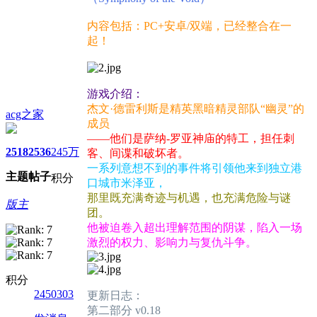
内容包括：PC+安卓/双端，已经整合在一
起！
游戏介绍：
杰文·德雷利斯是精英黑暗精灵部队“幽灵”的
acg之家
成员
——他们是萨纳-罗亚神庙的特工，担任刺
2518
2536
245万
客、间谍和破坏者。
一系列意想不到的事件将引领他来到独立港
主题
帖子
积分
口城市米泽亚，
那里既充满奇迹与机遇，也充满危险与谜
版主
团。
他被迫卷入超出理解范围的阴谋，陷入一场
激烈的权力、影响力与复仇斗争。
积分
2450303
更新日志：
第二部分 v0.18