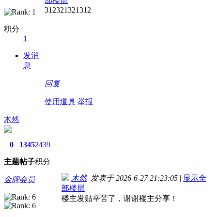
部楼层
312321321312
积分
1
发消
息
回复
使用道具
举报
木然
0
1345
2439
主题
帖子
积分
木然
发表于 2026-6-27 21:23:05
|
显示全
金牌会员
部楼层
楼主发贴辛苦了，谢谢楼主分享！