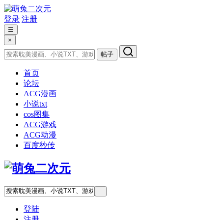
登录
注册
☰
×
帖子
首页
论坛
ACG漫画
小说txt
cos图集
ACG游戏
ACG动漫
百度秒传
登陆
注册