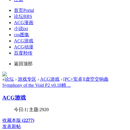
首页
Portal
论坛
BBS
ACG漫画
小说txt
cos图集
ACG游戏
ACG动漫
百度秒传
返回顶部
»
论坛
›
游戏专区
›
ACG游戏
›
[PC+安卓][虚空交响曲
Symphony of the Void P2 v0.18精 ...
ACG游戏
今日:
1
|
主题:
2920
收藏本版
(
2277
)
发表新帖