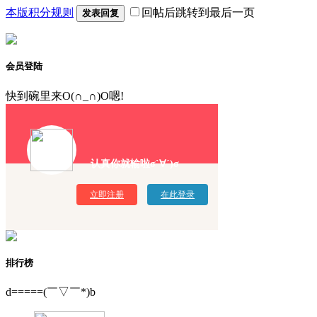
本版积分规则
回帖后跳转到最后一页
发表回复
会员登陆
快到碗里来O(∩_∩)O嗯!
认真你就输啦σ`∀´)σ
立即注册
在此登录
排行榜
d=====(￣▽￣*)b