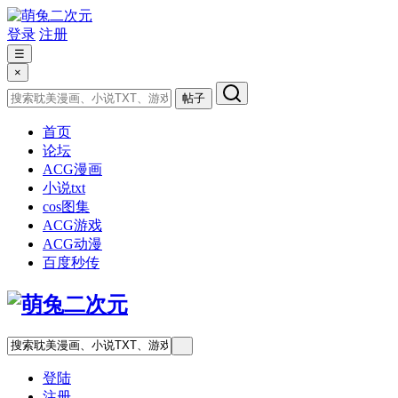
登录
注册
☰
×
帖子
首页
论坛
ACG漫画
小说txt
cos图集
ACG游戏
ACG动漫
百度秒传
登陆
注册