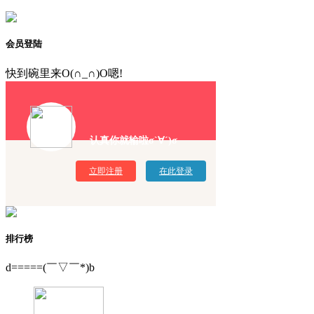
会员登陆
快到碗里来O(∩_∩)O嗯!
认真你就输啦σ`∀´)σ
立即注册
在此登录
排行榜
d=====(￣▽￣*)b