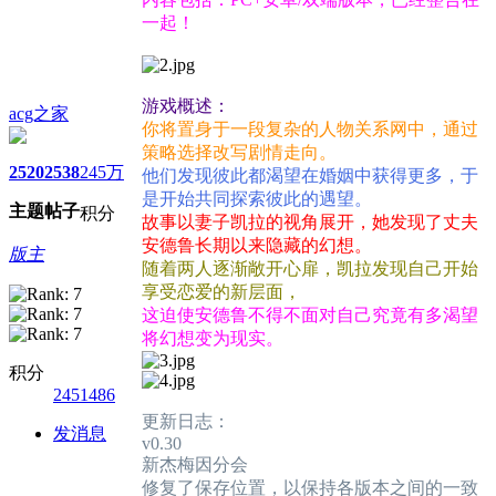
一起！
游戏概述：
acg之家
你将置身于一段复杂的人物关系网中，通过
策略选择改写剧情走向。
2520
2538
245万
他们发现彼此都渴望在婚姻中获得更多，于
是开始共同探索彼此的遇望。
主题
帖子
积分
故事以妻子凯拉的视角展开，她发现了丈夫
安德鲁长期以来隐藏的幻想。
版主
随着两人逐渐敞开心扉，凯拉发现自己开始
享受恋爱的新层面，
这迫使安德鲁不得不面对自己究竟有多渴望
将幻想变为现实。
积分
2451486
更新日志：
发消息
v0.30
新杰梅因分会
修复了保存位置，以保持各版本之间的一致