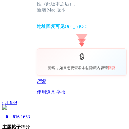
性（此版本之后）。
新增 Mac 版本
地址回复可见O(∩_∩)O：
游客，如果您要查看本帖隐藏内容请
回复
回复
使用道具
举报
qcl1989
0
816
1653
主题
帖子
积分