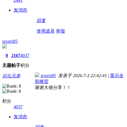
2441
发消息
回复
使用道具
举报
srxsrx85
0
2167
4037
主题
帖子
积分
srxsrx85
发表于 2026-7-3 22:42:41
|
显示全
论坛元老
部楼层
谢谢大佬分享！！
积分
4037
发消息