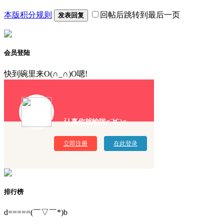
本版积分规则
回帖后跳转到最后一页
发表回复
会员登陆
快到碗里来O(∩_∩)O嗯!
认真你就输啦σ`∀´)σ
立即注册
在此登录
排行榜
d=====(￣▽￣*)b