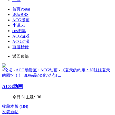
首页
Portal
论坛
BBS
ACG漫画
小说txt
cos图集
ACG游戏
ACG动漫
百度秒传
返回顶部
»
论坛
›
ACG动漫区
›
ACG动画
›
《夏天的约定：和姐姐夏天
的回忆！》[3D极品/汉化/动态] ...
ACG动画
今日:
3
|
主题:
136
收藏本版
(
184
)
发表新帖