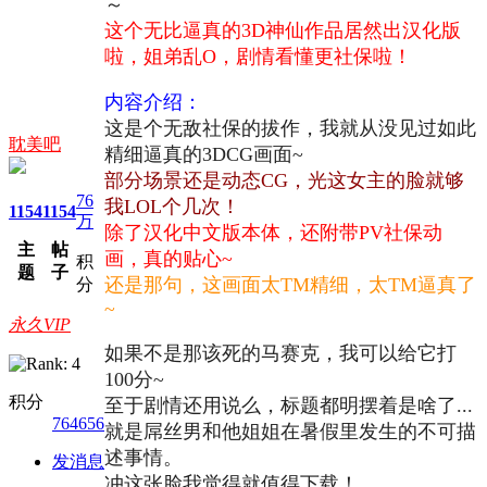
～
这个无比逼真的3D神仙作品居然出汉化版
啦，姐弟乱O，剧情看懂更社保啦！
内容介绍：
这是个无敌社保的拔作，我就从没见过如此
耽美吧
精细逼真的3DCG画面~
部分场景还是动态CG，光这女主的脸就够
76
我LOL个几次！
1154
1154
万
除了汉化中文版本体，还附带PV社保动
主
帖
画，真的贴心~
积
题
子
还是那句，这画面太TM精细，太TM逼真了
分
~
永久VIP
如果不是那该死的马赛克，我可以给它打
100分~
积分
至于剧情还用说么，标题都明摆着是啥了...
764656
就是屌丝男和他姐姐在暑假里发生的不可描
述事情。
发消息
冲这张脸我觉得就值得下载！