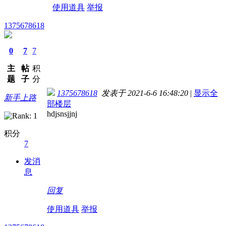
使用道具
举报
1375678618
0
7
7
主
帖
积
题
子
分
1375678618
发表于 2021-6-6 16:48:20
|
显示全
新手上路
部楼层
hdjsnsjjnj
积分
7
发消
息
回复
使用道具
举报