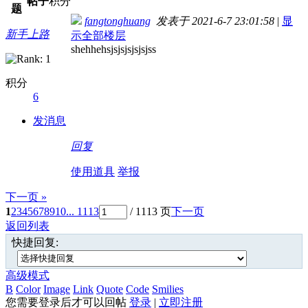
帖子
积分
题
fangtonghuang
发表于 2021-6-7 23:01:58
|
显
新手上路
示全部楼层
shehhehsjsjsjsjsjsjss
积分
6
发消息
回复
使用道具
举报
下一页 »
1
2
3
4
5
6
7
8
9
10
... 1113
/ 1113 页
下一页
返回列表
快捷回复:
高级模式
B
Color
Image
Link
Quote
Code
Smilies
您需要登录后才可以回帖
登录
|
立即注册