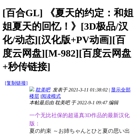
[百合GL]
《夏天的约定：和姐
姐夏天的回忆！》[3D极品/汉
化/动态][汉化版+PV动画][百
度云网盘][M-982][百度云网盘
+秒传链接]
[复制链接]
耽美吧
发表于 2021-3-11 01:38:02
|
显示全部
楼层
|
阅读模式
本帖最后由 耽美吧 于 2022-9-1 09:47 编辑
一个无比社保的超逼真3D作品的最新汉化
版：
夏の約束 ～お姉ちゃんとひと夏の思い出