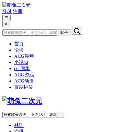
登录
注册
☰
×
帖子
首页
论坛
ACG漫画
小说txt
cos图集
ACG游戏
ACG动漫
百度秒传
登陆
注册