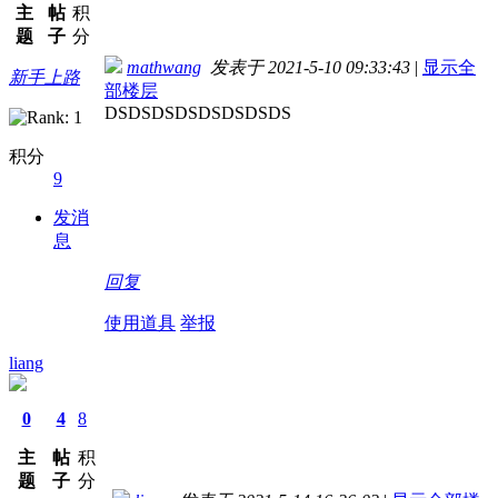
主
帖
积
题
子
分
mathwang
发表于 2021-5-10 09:33:43
|
显示全
新手上路
部楼层
DSDSDSDSDSDSDSDS
积分
9
发消
息
回复
使用道具
举报
liang
0
4
8
主
帖
积
题
子
分