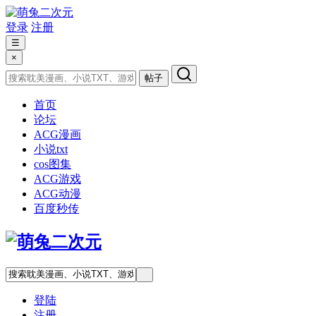
登录
注册
☰
×
帖子
首页
论坛
ACG漫画
小说txt
cos图集
ACG游戏
ACG动漫
百度秒传
登陆
注册