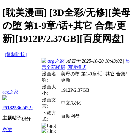
[耽美漫画]
[3D全彩/无修][美母
の堕 第1-9章/话+其它 合集/更
新][1912P/2.37GB][百度网盘]
[复制链接]
acg之家
发表于 2025-10-20 10:43:02
|
显
示全部楼层
|
阅读模式
漫画名
美母の堕 第1-9章/话+其它 合集/
称:
更新
漫画大
1912P/2.37GB
acg之家
小:
漫画文
中文/汉化
言:
2518
2536
245万
下载方
百度网盘
主题
帖子
积分
式:
版主