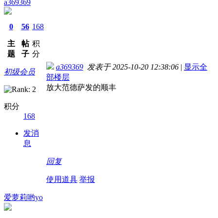
a369369
0
56
168
主
帖
积
题
子
分
a369369
发表于 2025-10-20 12:38:06
|
显示全
初级会员
部楼层
放大范德萨发的顺丰
积分
168
发消
息
回复
使用道具
举报
爱萝莉哟yo