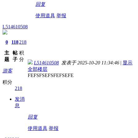
回复
使用道具
举报
L514610508
0
118
218
主
帖
积
题
子
分
L514610508
发表于 2025-10-20 11:34:46
|
显示
全部楼层
游客
FEFSFSEFSFEFSEFE
积分
218
发消
息
回复
使用道具
举报