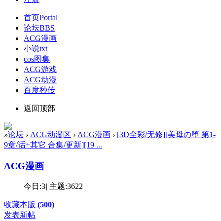
首页
Portal
论坛
BBS
ACG漫画
小说txt
cos图集
ACG游戏
ACG动漫
百度秒传
返回顶部
»
论坛
›
ACG动漫区
›
ACG漫画
›
[3D全彩/无修][美母の堕 第1-
9章/话+其它 合集/更新][19 ...
ACG漫画
今日:
3
|
主题:
3622
收藏本版
(
500
)
发表新帖