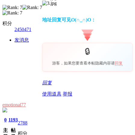
地址回复可见O(∩_∩)O：
积分
2450471
发消息
游客，如果您要查看本帖隐藏内容请
回复
回复
使用道具
举报
emotional77
0
1193
2788
主
帖
积分