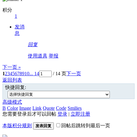
积分
1
发消
息
回复
使用道具
举报
下一页 »
1
2
3
4
5
6
7
8
9
10
... 14
/ 14 页
下一页
返回列表
快捷回复:
高级模式
B
Color
Image
Link
Quote
Code
Smilies
您需要登录后才可以回帖
登录
|
立即注册
本版积分规则
回帖后跳转到最后一页
发表回复