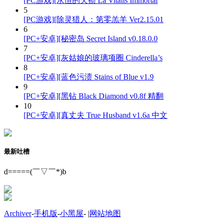
[PC游戏][永恒的欠损 La Vitalis Immortal
5
[PC游戏][除灵猎人：第零羔羊 Ver2.15.01
6
[PC+安卓][秘密岛 Secret Island v0.18.0.0
7
[PC+安卓][灰姑娘的玻璃项圈 Cinderella’s
8
[PC+安卓][蓝色污渍 Stains of Blue v1.9
9
[PC+安卓][黑钻 Black Diamond v0.8f 精翻
10
[PC+安卓][真丈夫 True Husband v1.6a 中文
最新吐槽
d=====(￣▽￣*)b
Archiver
-
手机版
-
小黑屋
-
|
网站地图