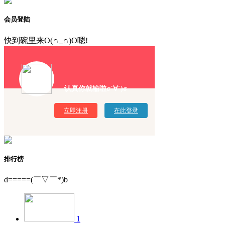
会员登陆
快到碗里来O(∩_∩)O嗯!
认真你就输啦σ`∀´)σ
立即注册
在此登录
排行榜
d=====(￣▽￣*)b
1