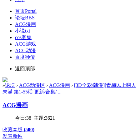
首页
Portal
论坛
BBS
ACG漫画
小说txt
cos图集
ACG游戏
ACG动漫
百度秒传
返回顶部
»
论坛
›
ACG动漫区
›
ACG漫画
›
[3D全彩/韩漫][青梅以上戀人
未滿 第1-55话 更新/合集/ ...
ACG漫画
今日:
38
|
主题:
3621
收藏本版
(
500
)
发表新帖