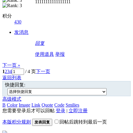
11111111111111111
积分
430
发消息
回复
使用道具
举报
下一页 »
1
2
3
4
/ 4 页
下一页
返回列表
快捷回复:
高级模式
B
Color
Image
Link
Quote
Code
Smilies
您需要登录后才可以回帖
登录
|
立即注册
本版积分规则
回帖后跳转到最后一页
发表回复