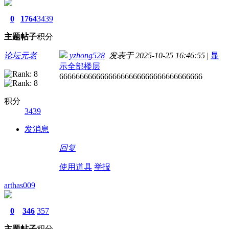
0
1764
3439
主题
帖子
积分
论坛元老
yzhong528
发表于 2025-10-25 16:46:55
|
显
示全部楼层
66666666666666666666666666666666666
积分
3439
发消息
回复
使用道具
举报
arthas009
0
346
357
主题
帖子
积分