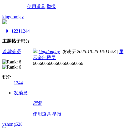
使用道具
举报
kingdomjay
0
1221
1244
主题
帖子
积分
金牌会员
kingdomjay
发表于 2025-10-25 16:11:53
|
显
示全部楼层
6666666666666666666666
积分
1244
发消息
回复
使用道具
举报
yzhong528