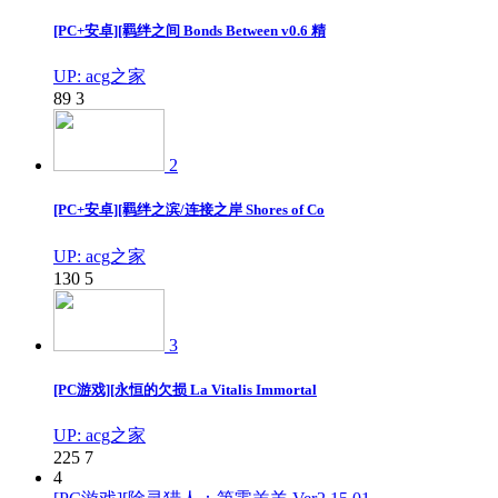
[PC+安卓][羁绊之间 Bonds Between v0.6 精
UP: acg之家
89
3
2
[PC+安卓][羁绊之滨/连接之岸 Shores of Co
UP: acg之家
130
5
3
[PC游戏][永恒的欠损 La Vitalis Immortal
UP: acg之家
225
7
4