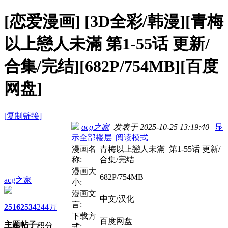
[恋爱漫画]
[3D全彩/韩漫][青梅
以上戀人未滿 第1-55话 更新/
合集/完结][682P/754MB][百度
网盘]
[复制链接]
acg之家
发表于 2025-10-25 13:19:40
|
显
示全部楼层
|
阅读模式
漫画名
青梅以上戀人未滿 第1-55话 更新/
称:
合集/完结
漫画大
682P/754MB
acg之家
小:
漫画文
中文/汉化
言:
2516
2534
244万
下载方
百度网盘
主题
帖子
积分
式: