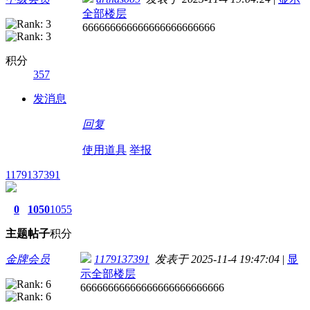
全部楼层
666666666666666666666666
积分
357
发消息
回复
使用道具
举报
1179137391
0
1050
1055
主题
帖子
积分
金牌会员
1179137391
发表于 2025-11-4 19:47:04
|
显
示全部楼层
66666666666666666666666666