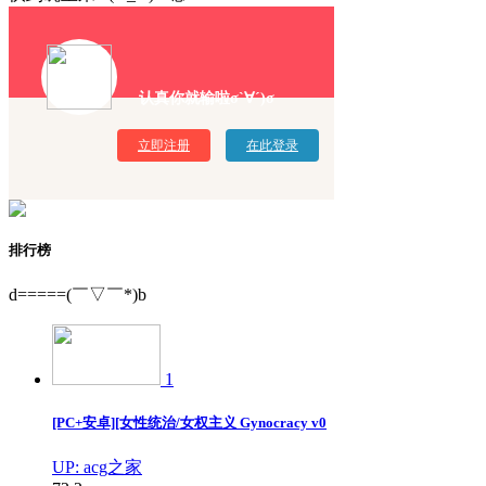
认真你就输啦σ`∀´)σ
立即注册
在此登录
排行榜
d=====(￣▽￣*)b
1
[PC+安卓][女性统治/女权主义 Gynocracy v0
UP: acg之家