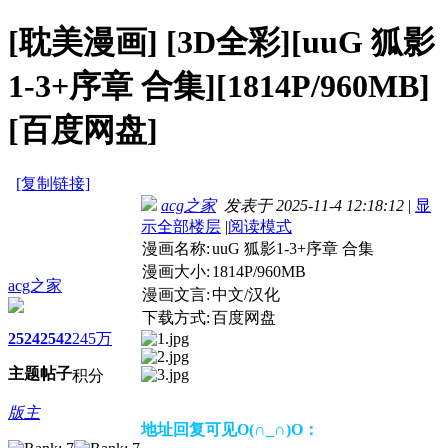
[耽美漫画]
[3D全彩][uuG 狐影
1-3+序章 合集][1814P/960MB]
[百度网盘]
[复制链接]
acg之家
发表于 2025-11-4 12:18:12
|
显
示全部楼层
|
阅读模式
漫画名称:
uuG 狐影1-3+序章 合集
漫画大小:
1814P/960MB
acg之家
漫画文言:
中文/汉化
下载方式:
百度网盘
2524
2542
245万
主题
帖子
积分
版主
地址回复可见O(∩_∩)O：