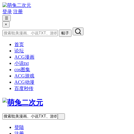
登录
注册
☰
×
帖子
首页
论坛
ACG漫画
小说txt
cos图集
ACG游戏
ACG动漫
百度秒传
登陆
注册