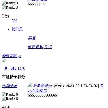
666666666
积分
529
发消息
回复
使用道具
举报
爱萝莉哟yo
0
615
1376
主题
帖子
积分
爱萝莉哟yo
发表于 2025-11-4 13:13:10
|
显
金牌会员
示全部楼层
666666666666666
积分