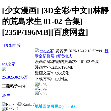
[少女漫画]
[3D全彩/中文][林靜
的荒島求生 01-02 合集]
[235P/196MB][百度网盘]
[复制链接]
acg之家
发表于 2025-12-12 13:59:00
|
显
示全部楼层
|
阅读模式
漫画名称:
林靜的荒島求生 01-02 合集
acg之家
漫画大小:
235P/196MB
漫画文言:
中文/汉化
2518
2536
245万
下载方式:
百度网盘
主题
帖子
积分
版主
地址回复可见O(∩_∩)O：