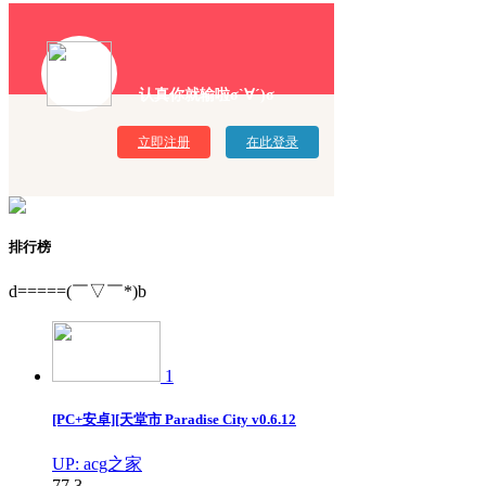
认真你就输啦σ`∀´)σ
立即注册
在此登录
排行榜
d=====(￣▽￣*)b
1
[PC+安卓][天堂市 Paradise City v0.6.12
UP: acg之家
77
3