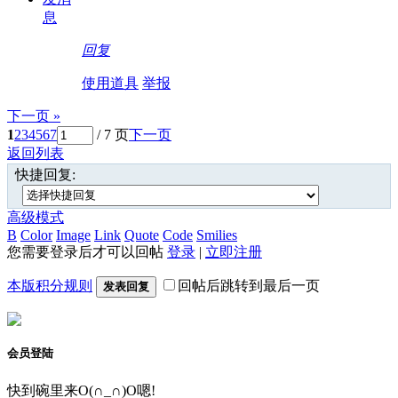
息
回复
使用道具
举报
下一页 »
1
2
3
4
5
6
7
/ 7 页
下一页
返回列表
快捷回复:
高级模式
B
Color
Image
Link
Quote
Code
Smilies
您需要登录后才可以回帖
登录
|
立即注册
本版积分规则
回帖后跳转到最后一页
发表回复
会员登陆
快到碗里来O(∩_∩)O嗯!