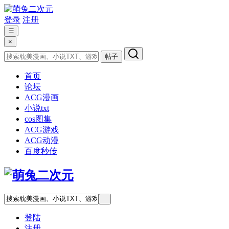
登录
注册
☰
×
帖子
首页
论坛
ACG漫画
小说txt
cos图集
ACG游戏
ACG动漫
百度秒传
登陆
注册