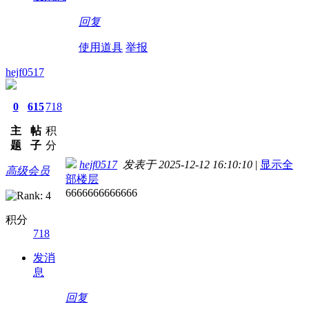
回复
使用道具
举报
hejf0517
0
615
718
主
帖
积
题
子
分
hejf0517
发表于 2025-12-12 16:10:10
|
显示全
高级会员
部楼层
6666666666666
积分
718
发消
息
回复