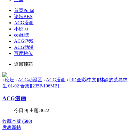
首页
Portal
论坛
BBS
ACG漫画
小说txt
cos图集
ACG游戏
ACG动漫
百度秒传
返回顶部
»
论坛
›
ACG动漫区
›
ACG漫画
›
[3D全彩/中文][林靜的荒島求
生 01-02 合集][235P/196MB] ...
ACG漫画
今日:
9
|
主题:
3622
收藏本版
(
500
)
发表新帖