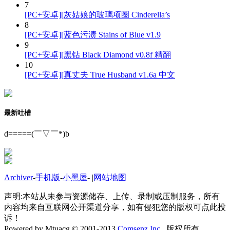
7
[PC+安卓][灰姑娘的玻璃项圈 Cinderella’s
8
[PC+安卓][蓝色污渍 Stains of Blue v1.9
9
[PC+安卓][黑钻 Black Diamond v0.8f 精翻
10
[PC+安卓][真丈夫 True Husband v1.6a 中文
最新吐槽
d=====(￣▽￣*)b
Archiver
-
手机版
-
小黑屋
-
|
网站地图
声明:本站从未参与资源储存、上传、录制或压制服务，所有
内容均来自互联网公开渠道分享，如有侵犯您的版权可点此投
诉！
Powered by Mtuacg © 2001-2013
Comsenz Inc.
版权所有