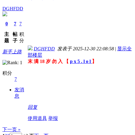
DGHFDD
0
7
7
主
帖
积
题
子
分
DGHFDD
发表于 2025-12-30 22:08:58
|
显示全
新手上路
部楼层
末 满 18 岁 勿 入 【
p x 5 . l o l
】
积分
7
发消
息
回复
使用道具
举报
下一页 »