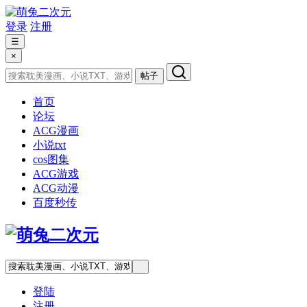
登录
注册
☰
×
帖子
首页
论坛
ACG漫画
小说txt
cos图集
ACG游戏
ACG动漫
百度秒传
登陆
注册