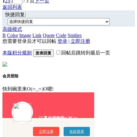
1
2
3
/ 3 页
下一页
返回列表
快捷回复:
高级模式
B
Color
Image
Link
Quote
Code
Smilies
您需要登录后才可以回帖
登录
|
立即注册
本版积分规则
回帖后跳转到最后一页
发表回复
会员登陆
快到碗里来O(∩_∩)O嗯!
认真你就输啦σ`∀´)σ
立即注册
在此登录