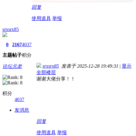
回复
使用道具
举报
srxsrx85
0
2167
4037
主题
帖子
积分
srxsrx85
发表于 2025-12-28 19:49:31
|
显示
论坛元老
全部楼层
谢谢大佬分享！！
积分
4037
发消息
回复
使用道具
举报