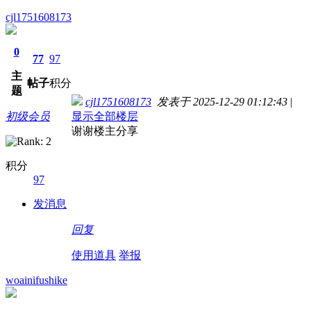
cjl1751608173
0
77
97
主
帖子
积分
题
cjl1751608173
发表于 2025-12-29 01:12:43
|
初级会员
显示全部楼层
谢谢楼主分享
积分
97
发消息
回复
使用道具
举报
woainifushike