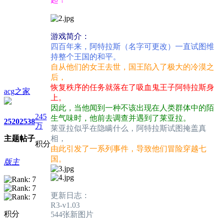
游戏简介：
四百年来，阿特拉斯（名字可更改）一直试图维
持整个王国的和平。
自从他们的女王去世，国王陷入了极大的冷漠之
后，
恢复秩序的任务就落在了吸血鬼王子阿特拉斯身
acg之家
上。
因此，当他闻到一种不该出现在人类群体中的陌
245
生气味时，他前去调查并遇到了莱亚拉。
2520
2538
万
莱亚拉似乎在隐瞒什么，阿特拉斯试图掩盖真
主题
帖子
相，
积分
由此引发了一系列事件，导致他们冒险穿越七
国。
版主
更新日志：
R3-v1.03
积分
544张新图片