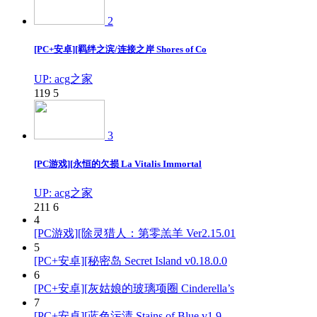
2
[PC+安卓][羁绊之滨/连接之岸 Shores of Co
UP: acg之家
119
5
3
[PC游戏][永恒的欠损 La Vitalis Immortal
UP: acg之家
211
6
4
[PC游戏][除灵猎人：第零羔羊 Ver2.15.01
5
[PC+安卓][秘密岛 Secret Island v0.18.0.0
6
[PC+安卓][灰姑娘的玻璃项圈 Cinderella’s
7
[PC+安卓][蓝色污渍 Stains of Blue v1.9