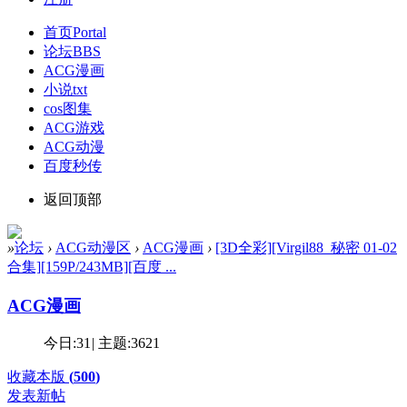
首页
Portal
论坛
BBS
ACG漫画
小说txt
cos图集
ACG游戏
ACG动漫
百度秒传
返回顶部
»
论坛
›
ACG动漫区
›
ACG漫画
›
[3D全彩][Virgil88_秘密 01-02
合集][159P/243MB][百度 ...
ACG漫画
今日:
31
|
主题:
3621
收藏本版
(
500
)
发表新帖