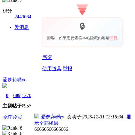
积分
2449084
发消息
游客，如果您要查看本帖隐藏内容请
回复
回复
使用道具
举报
爱萝莉哟yo
0
609
1370
主题
帖子
积分
爱萝莉哟yo
发表于 2025-12-31 13:16:34
|
显
金牌会员
示全部楼层
66666666666666