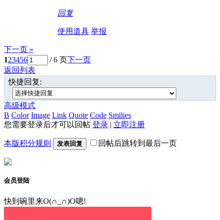
回复
使用道具
举报
下一页 »
1
2
3
4
5
6
/ 6 页
下一页
返回列表
快捷回复:
高级模式
B
Color
Image
Link
Quote
Code
Smilies
您需要登录后才可以回帖
登录
|
立即注册
本版积分规则
回帖后跳转到最后一页
发表回复
会员登陆
快到碗里来O(∩_∩)O嗯!