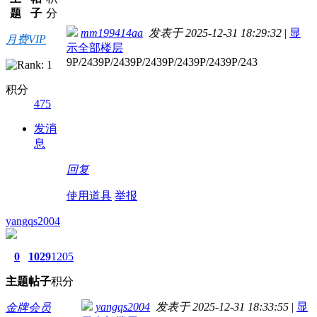
题
子
分
mm199414aa
发表于 2025-12-31 18:29:32
|
显
月费VIP
示全部楼层
9P/2439P/2439P/2439P/2439P/2439P/243
积分
475
发消
息
回复
使用道具
举报
yangqs2004
0
1029
1205
主题
帖子
积分
yangqs2004
发表于 2025-12-31 18:33:55
|
显
金牌会员