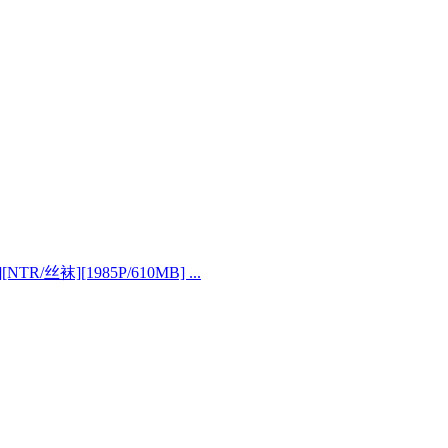
TR/丝袜][1985P/610MB] ...