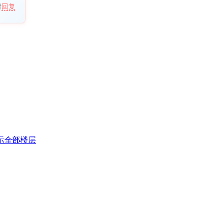
请
回复
示全部楼层