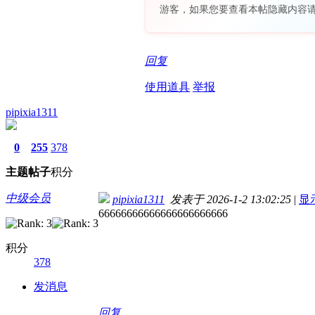
游客，如果您要查看本帖隐藏内容
回复
使用道具
举报
pipixia1311
0
255
378
主题
帖子
积分
中级会员
pipixia1311
发表于 2026-1-2 13:02:25
|
显
66666666666666666666666
积分
378
发消息
回复