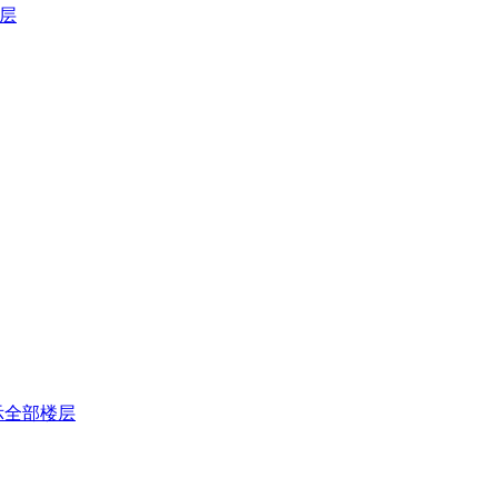
层
示全部楼层