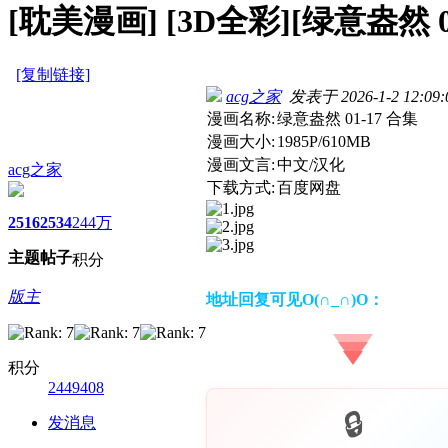
[耽美漫画]
[3D全彩][绿意盎然 01
[复制链接]
acg之家
发表于 2026-1-2 12:09:
漫画名称:
绿意盎然 01-17 合集
漫画大小:
1985P/610MB
漫画文言:
中文/汉化
acg之家
下载方式:
百度网盘
2516
2534
244万
主题
帖子
积分
版主
地址回复可见O(∩_∩)O：
积分
2449408
发消息