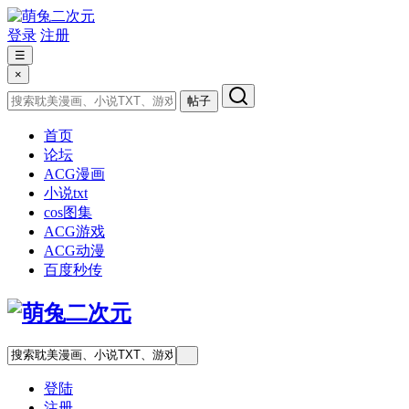
登录
注册
☰
×
帖子
首页
论坛
ACG漫画
小说txt
cos图集
ACG游戏
ACG动漫
百度秒传
登陆
注册