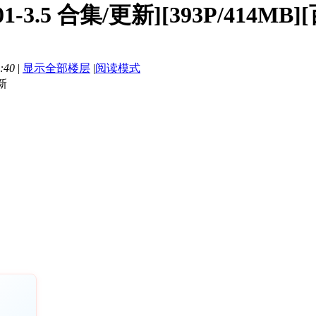
-3.5 合集/更新][393P/414MB
:40
|
显示全部楼层
|
阅读模式
新