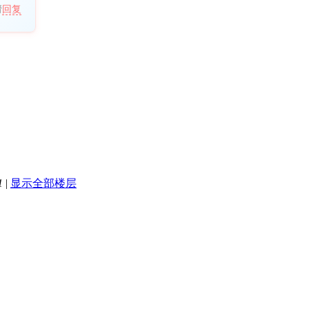
请
回复
1
|
显示全部楼层