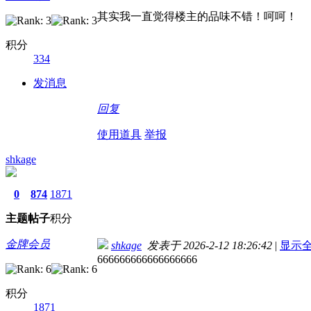
其实我一直觉得楼主的品味不错！呵呵！
积分
334
发消息
回复
使用道具
举报
shkage
0
874
1871
主题
帖子
积分
金牌会员
shkage
发表于 2026-2-12 18:26:42
|
显示
666666666666666666
积分
1871