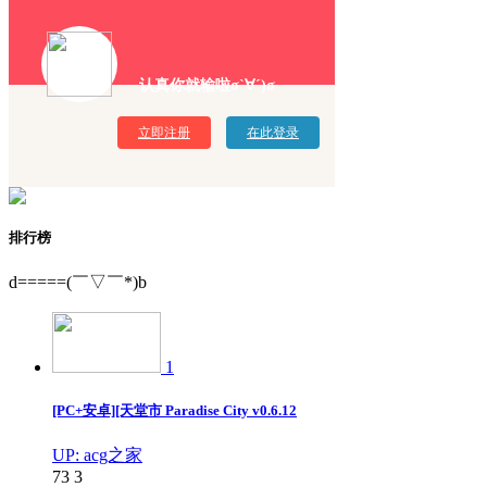
认真你就输啦σ`∀´)σ
立即注册
在此登录
排行榜
d=====(￣▽￣*)b
1
[PC+安卓][天堂市 Paradise City v0.6.12
UP: acg之家
73
3