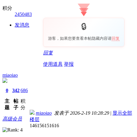
积分
2450483
发消息
游客，如果您要查看本帖隐藏内容请
回复
回复
使用道具
举报
miaoiao
0
342
686
主
帖
积
题
子
分
miaoiao
发表于 2026-2-19 10:28:29
|
显示全部
高级会员
楼层
146156151616