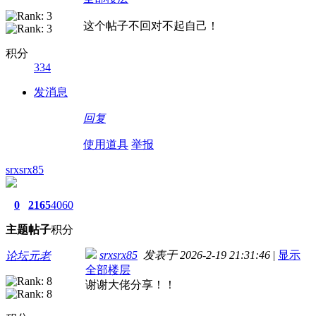
这个帖子不回对不起自己！
积分
334
发消息
回复
使用道具
举报
srxsrx85
0
2165
4060
主题
帖子
积分
srxsrx85
发表于 2026-2-19 21:31:46
|
显示
论坛元老
全部楼层
谢谢大佬分享！！