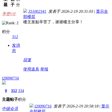
题
子
分
351002341
发表于 2026-2-19 20:31:03
|
显示全
季费VIP
部楼层
楼主发贴辛苦了，谢谢楼主分享！
积分
312
发消
息
回复
使用道具
举报
l20090716
0
312
334
主题
帖子
积分
l20090716
发表于 2026-2-19 20:58:18
|
显示
中级会员
全部楼层