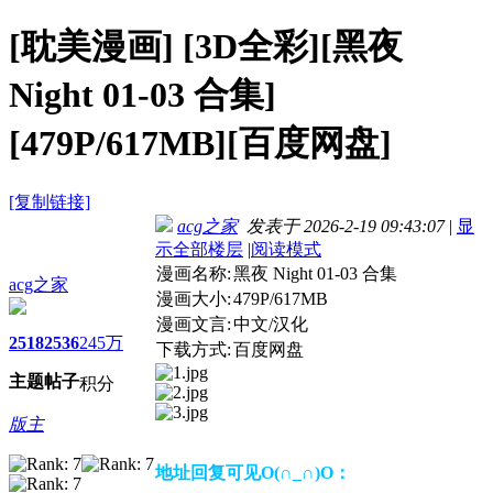
[耽美漫画]
[3D全彩][黑夜
Night 01-03 合集]
[479P/617MB][百度网盘]
[复制链接]
acg之家
发表于 2026-2-19 09:43:07
|
显
示全部楼层
|
阅读模式
漫画名称:
黑夜 Night 01-03 合集
acg之家
漫画大小:
479P/617MB
漫画文言:
中文/汉化
2518
2536
245万
下载方式:
百度网盘
主题
帖子
积分
版主
地址回复可见O(∩_∩)O：