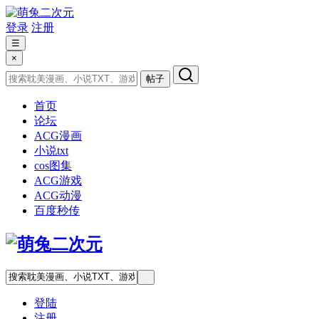
登录
注册
☰
×
帖子
首页
论坛
ACG漫画
小说txt
cos图集
ACG游戏
ACG动漫
百度秒传
登陆
注册