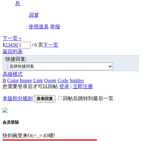
息
回复
使用道具
举报
下一页 »
1
2
3
4
5
6
/ 6 页
下一页
返回列表
快捷回复:
高级模式
B
Color
Image
Link
Quote
Code
Smilies
您需要登录后才可以回帖
登录
|
立即注册
本版积分规则
回帖后跳转到最后一页
发表回复
会员登陆
快到碗里来O(∩_∩)O嗯!