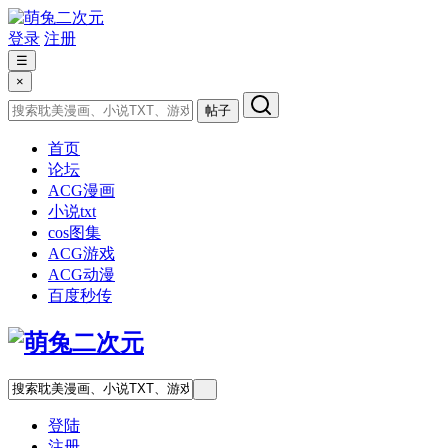
登录
注册
☰
×
帖子
首页
论坛
ACG漫画
小说txt
cos图集
ACG游戏
ACG动漫
百度秒传
登陆
注册