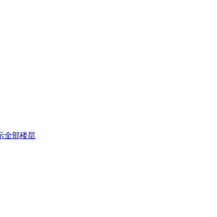
示全部楼层