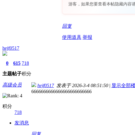
游客，如果您要查看本帖隐藏内容
回复
使用道具
举报
hejf0517
0
615
718
主题
帖子
积分
高级会员
hejf0517
发表于 2026-3-4 08:51:50
|
显示全部
6666666666666666666666666
积分
718
发消息
回复