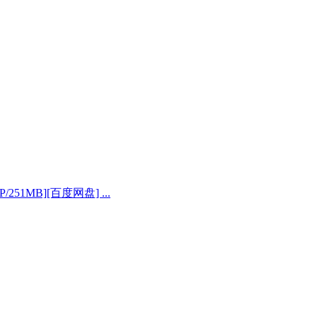
P/251MB][百度网盘] ...