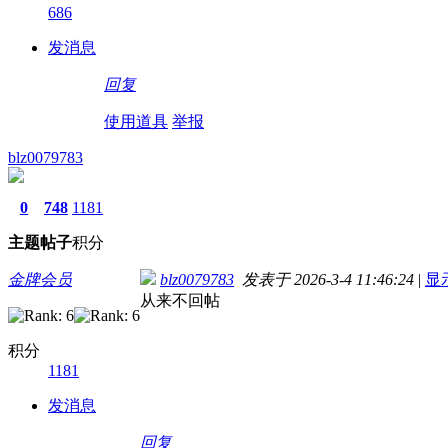
686
发消息
回复
使用道具
举报
blz0079783
0
748
1181
主题
帖子
积分
金牌会员
blz0079783
发表于 2026-3-4 11:46:24
|
显
从来不回帖
积分
1181
发消息
回复