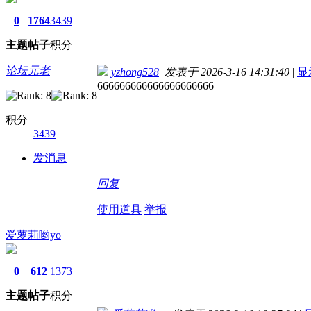
0
1764
3439
主题
帖子
积分
论坛元老
yzhong528
发表于 2026-3-16 14:31:40
|
显
666666666666666666666
积分
3439
发消息
回复
使用道具
举报
爱萝莉哟yo
0
612
1373
主题
帖子
积分