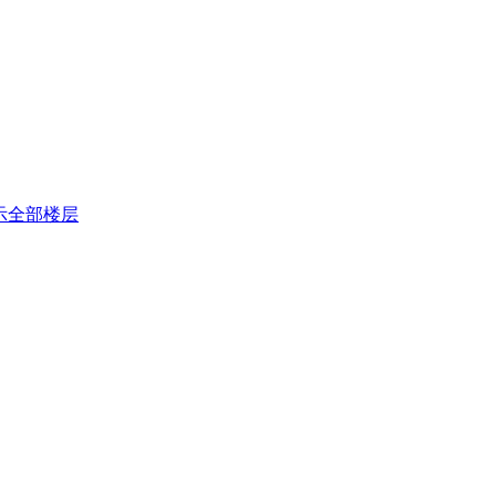
示全部楼层