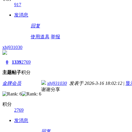
917
发消息
回复
使用道具
举报
xhj931030
0
1339
2769
主题
帖子
积分
金牌会员
xhj931030
发表于 2026-3-16 18:02:12
|
显
谢谢分享
积分
2769
发消息
回复