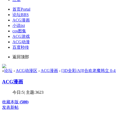
首页
Portal
论坛
BBS
ACG漫画
小说txt
cos图集
ACG游戏
ACG动漫
百度秒传
返回顶部
»
论坛
›
ACG动漫区
›
ACG漫画
›
[3D全彩/AI][合欢老魔韩立 0-4 合
ACG漫画
今日:
5
|
主题:
3623
收藏本版
(
500
)
发表新帖