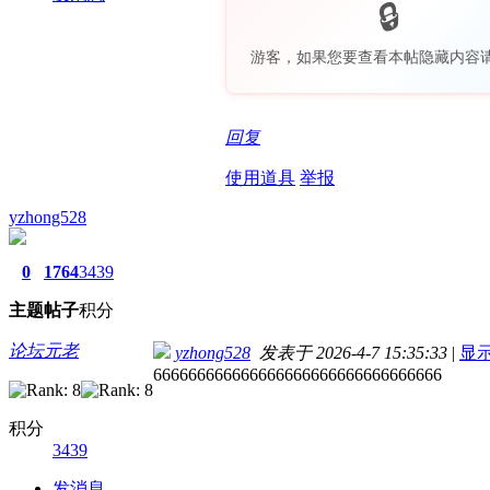
游客，如果您要查看本帖隐藏内容
回复
使用道具
举报
yzhong528
0
1764
3439
主题
帖子
积分
论坛元老
yzhong528
发表于 2026-4-7 15:35:33
|
显
666666666666666666666666666666666
积分
3439
发消息