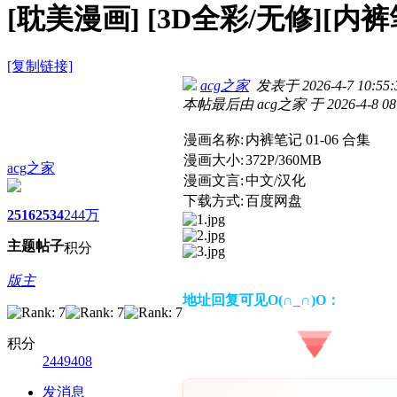
[耽美漫画]
[3D全彩/无修][内裤笔
[复制链接]
acg之家
发表于 2026-4-7 10:55:
本帖最后由 acg之家 于 2026-4-8 08
漫画名称:
内裤笔记 01-06 合集
漫画大小:
372P/360MB
acg之家
漫画文言:
中文/汉化
下载方式:
百度网盘
2516
2534
244万
主题
帖子
积分
版主
地址回复可见O(∩_∩)O：
积分
2449408
发消息