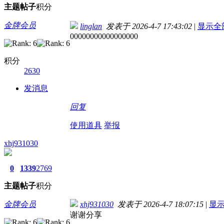
主题
帖子
积分
金牌会员
linglan
发表于 2026-4-7 17:43:02
|
显示全
00000000000000000
积分
2630
发消息
回复
使用道具
举报
xhj931030
0
1339
2769
主题
帖子
积分
金牌会员
xhj931030
发表于 2026-4-7 18:07:15
|
显
谢谢分享