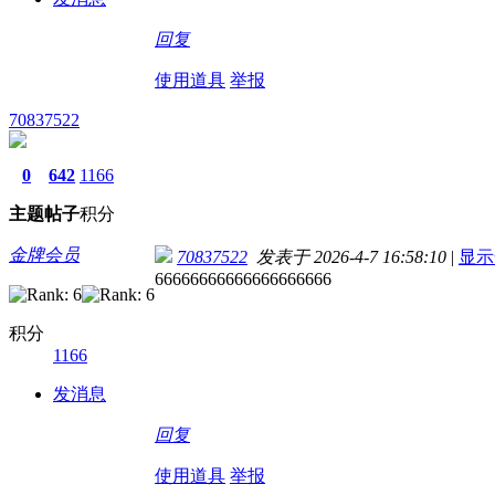
回复
使用道具
举报
70837522
0
642
1166
主题
帖子
积分
金牌会员
70837522
发表于 2026-4-7 16:58:10
|
显示
66666666666666666666
积分
1166
发消息
回复
使用道具
举报